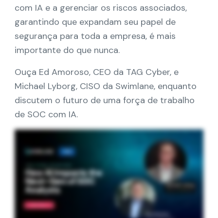
Parceiros
com IA e a gerenciar os riscos associados,
garantindo que expandam seu papel de
Contacto
segurança para toda a empresa, é mais
importante do que nunca.
Blogue
Ouça Ed Amoroso, CEO da TAG Cyber, e
Michael Lyborg, CISO da Swimlane, enquanto
Apoio
discutem o futuro de uma força de trabalho
de SOC com IA.
Português
Pedir uma demonstração