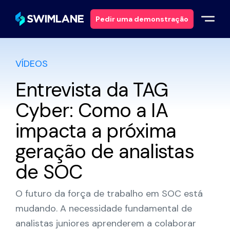
Pedir uma demonstração
VÍDEOS
Porquê a Swimlane
Entrevista da TAG
Soluções
Cyber: Como a IA
Produtos
impacta a próxima
geração de analistas
Serviços
de SOC
Recursos
O futuro da força de trabalho em SOC está
Sobre
mudando. A necessidade fundamental de
analistas juniores aprenderem a colaborar