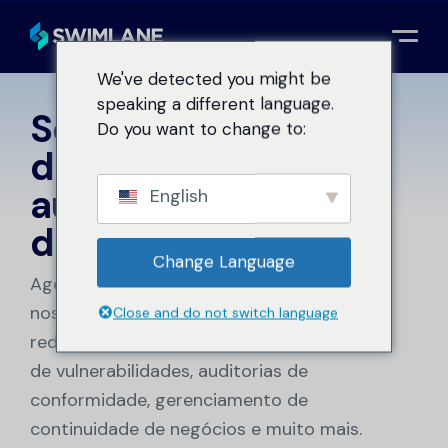
We've detected you might be
speaking a different language.
Solicite uma
Do you want to change to:
Pedir uma demonstração
demonstração de
automação com IA
English
da Agentic.
Change Language
Agende uma demonstração para ver como
nossa plataforma aumenta a eficiência e
Close and do not switch language
reduz os riscos em SecOps, gerenciamento
de vulnerabilidades, auditorias de
conformidade, gerenciamento de
continuidade de negócios e muito mais.