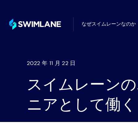
なぜスイムレーンなのか
タービン
ユースケース別
ローコード自動化の一般的で創造
フォーム
2022 年 11 月 22 日
スイムレーンの
ニーズ別
自動化が解決するセキュリティ上
ニアとして働く
産業別
Swimlaneは、あらゆる業界のお
無限の統合、AI、ロ
ュリティ運用の向上を支援します
ク、ケース管理、ダ
ティングを完備した強