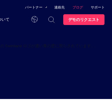
パートナー
連絡先
ブログ
サポート
ついて
デモのリクエスト
チャネルパートナー
日本語
テクノロジー・アライ
アンス
ング
て
トラストセン
ター
察力を開発するためのユーザー・トレーニ
ンに関する情報をワンストップで提供しま
パートナーになる
ての行動が監
管理
グラム
I SOCを実
ス
採用情報
スイムレーン大学
ライアンス監査
データシート
パートナーポータル
ログラムとユーザー・コミュニティで、必
イダーの脅威
ーシップ
ブランド
ト
ウェビナー
サポート
従業員のオフボーディング
分を、よりス
インフォグラフィック
理で補う。.
お問い合わせ
ス
止
の準備
ケーススタディ