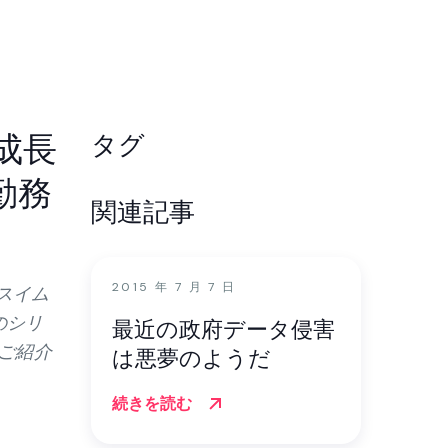
ートから統合
ンプライアン
デモセンター
成長
タグ
の高いソリュ
を強化しま
勤務
関連記事
2015 年 7 月 7 日
（スイム
のシリ
最近の政府データ侵害
てご紹介
は悪夢のようだ
続きを読む