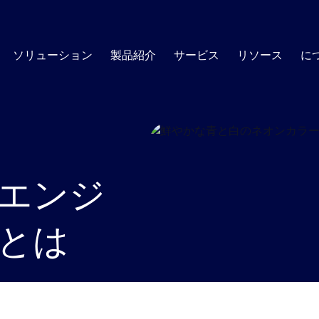
ソリューション
製品紹介
サービス
リソース
に
AI SOC
・プラット
カスタマーサクセス
SOCエッセンシャルズ
トレーニ
SOC外
につい
ブログ
リソースセンター
的な使用例
グローバルに活躍するカスタマーサクセスマネージャー
スキルと洞
オートメーション・コミュニティを形
セキュリティ・オートメーショ
すべての決定が説明可能で、すべ
フィッシング
脆弱性
のチームによるサポート
ング・プロ
成する最新のトレンドと展望について
す。
査可能な、透明性と信頼性に優れたA
ニュー
スクープを得る
現します。.
インシデント対応
コンプ
エンジ
ホワイトペーパー
プロフェッショナル・サービス
サポート
ナレッジセンター
展開、管理、最適化のための技術リソース
SIEMトリアージ
サポートプ
インサ
の課題
リーダ
脆弱性対応マネジメン
レポート
要なときに
Swimlaneを使用するために必要なす
とは
べての情報を見つける
脅威ハンティング
安全な
脆弱性スキャナが停止している部
電子書籍
マートなリスクの優先順位付けと管
お客様
EDRアラートのトリアージ
詐欺防
スイムレーンROI計算機
客様のセキ
共同ソリューション・
ーコード・プレイブッ
Swimlaneを使った貯
。
すべて見る
コンプライアンス監査
蓄額の計算
ブリーフ
ッシュボード、レポー
力なAI自動化プラッ