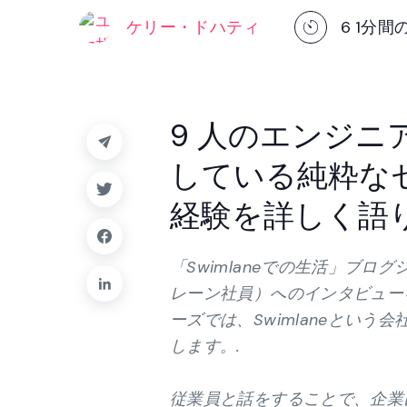
トフォーム。.
ケリー・ドハティ
6
1分間
プラットフォー
9 人のエンジニ
している純粋な
経験を詳しく語り
「Swimlaneでの生活」ブロ
レーン社員）へのインタビュー
ーズでは、Swimlaneとい
します。.
従業員と話をすることで、企業に