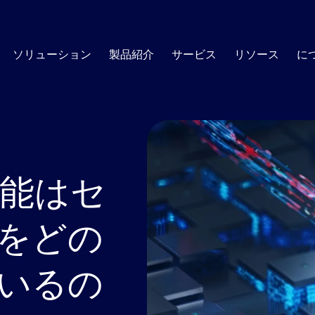
ソリューション
製品紹介
サービス
リソース
に
AI SOC
・プラット
カスタマーサクセス
SOCエッセンシャルズ
トレーニ
SOC外
につい
ブログ
リソースセンター
的な使用例
グローバルに活躍するカスタマーサクセスマネージャー
スキルと洞
オートメーション・コミュニティを形
セキュリティ・オートメーショ
すべての決定が説明可能で、すべ
フィッシング
脆弱性
のチームによるサポート
ング・プロ
成する最新のトレンドと展望について
す。
査可能な、透明性と信頼性に優れたA
ニュー
スクープを得る
現します。.
インシデント対応
コンプ
知能はセ
ホワイトペーパー
プロフェッショナル・サービス
サポート
ナレッジセンター
展開、管理、最適化のための技術リソース
SIEMトリアージ
サポートプ
インサ
の課題
リーダ
脆弱性対応マネジメン
レポート
要なときに
Swimlaneを使用するために必要なす
をどの
べての情報を見つける
脅威ハンティング
安全な
脆弱性スキャナが停止している部
電子書籍
マートなリスクの優先順位付けと管
お客様
EDRアラートのトリアージ
詐欺防
スイムレーンROI計算機
いるの
客様のセキ
共同ソリューション・
ーコード・プレイブッ
Swimlaneを使った貯
。
すべて見る
コンプライアンス監査
蓄額の計算
ブリーフ
ッシュボード、レポー
力なAI自動化プラッ