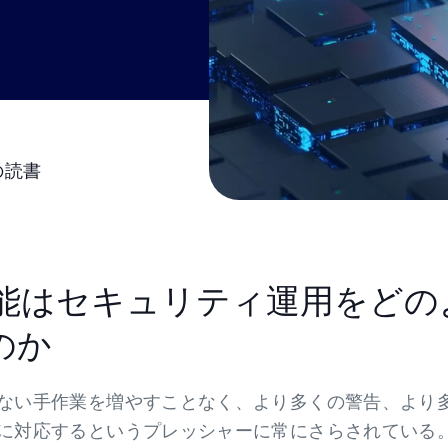
GRCの混沌を手動のスプレッドシ
されたマルチフレームワーク・コ
ビデオ
ス・ビューに変えます。.
ム
事業継続マネジメント
事業継続のための最も費用対効果
ーションで、組織のレジリエンス
の読書
す。.
工知能はセキュリティ運用をどの
のか
ない手作業を増やすことなく、より多くの警告、より
に対応するというプレッシャーに常にさらされている。