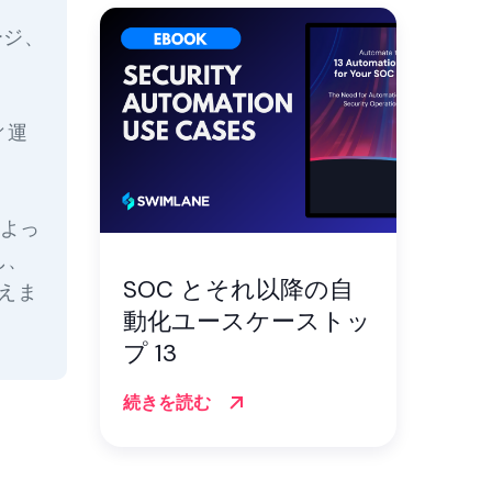
ージ、
ィ運
によっ
し、
SOC とそれ以降の自
えま
動化ユースケーストッ
プ 13
続きを読む