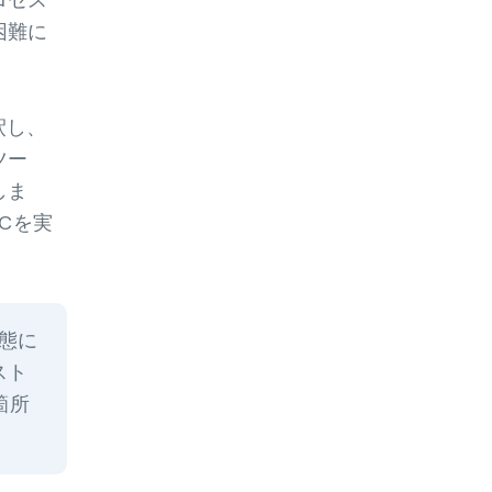
ロセス
困難に
釈し、
ツー
しま
Cを実
態に
スト
箇所