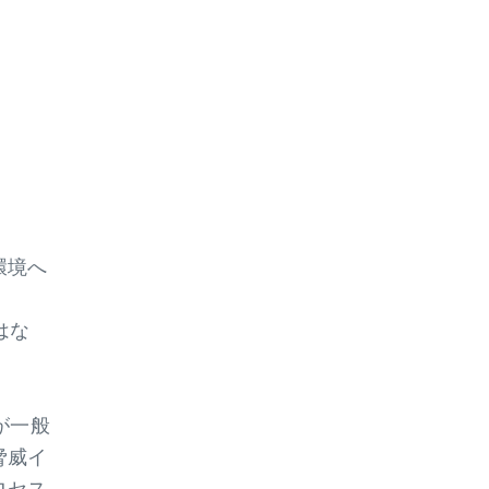
由
環境へ
はな
が一般
脅威イ