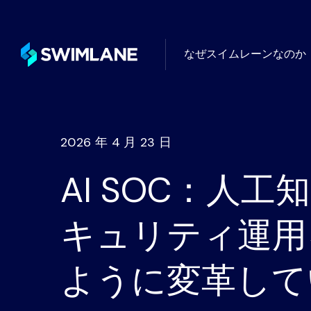
なぜスイムレーンなのか
タービン
ユースケース別
ローコード自動化の一般的で創造
フォーム
2026 年 4 月 23 日
AI SOC：人工
ニーズ別
自動化が解決するセキュリティ上
キュリティ運用
産業別
ように変革して
Swimlaneは、あらゆる業界のお
無限の統合、AI、ロ
ュリティ運用の向上を支援します
ク、ケース管理、ダ
ティングを完備した強