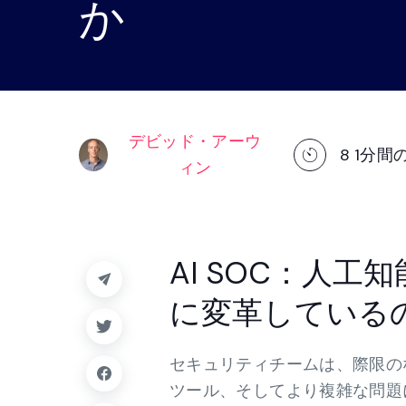
か
トフォーム。.
プラットフォー
デビッド・アーウ
8
1分間
ィン
AI SOC：人
に変革している
セキュリティチームは、際限の
ツール、そしてより複雑な問題