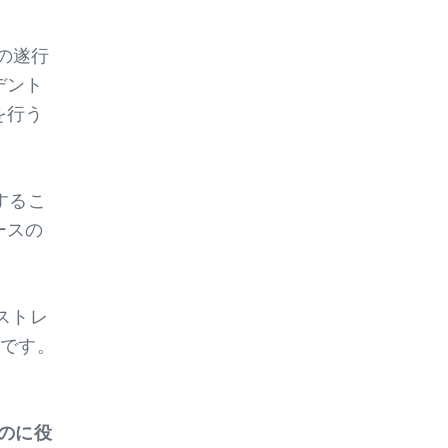
の遂行
デント
を行う
するこ
ースの
ストレ
のです。
のに役