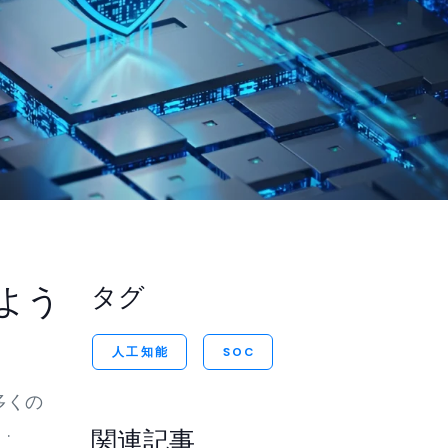
ートから統合
ンプライアン
デモセンター
の高いソリュ
を強化しま
よう
タグ
人工知能
SOC
多くの
.
関連記事