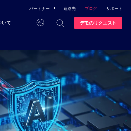
パートナー
連絡先
ブログ
サポート
ついて
デモのリクエスト
チャネルパートナー
日本語
テクノロジー・アライ
アンス
ング
て
トラストセン
ター
察力を開発するためのユーザー・トレーニ
ンに関する情報をワンストップで提供しま
パートナーになる
ての行動が監
管理
グラム
I SOCを実
ス
採用情報
スイムレーン大学
ライアンス監査
データシート
パートナーポータル
ログラムとユーザー・コミュニティで、必
イダーの脅威
ーシップ
ブランド
ト
ウェビナー
サポート
従業員のオフボーディング
分を、よりス
インフォグラフィック
理で補う。.
お問い合わせ
ス
止
の準備
ケーススタディ