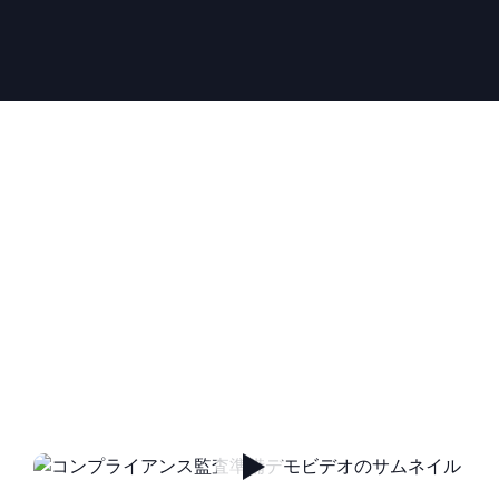
コンプライアンス監査の準
備状況
この5分間のデモビデオをご覧いただくと、Swimlane
のコンプライアンス監査準備ソリューションが実際に
どのように機能するかをご確認いただけます。.