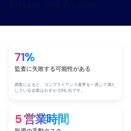
パートナー
連絡先
ブログ
サポート
71%
監査に失敗する可能性がある
日本語
調査によると、コンプライアンス基準を一貫して満た
している企業はわずか 29% 社です。.
デモのリクエスト
5 営業時間
毎週の手動タスク