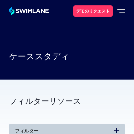
デモのリクエスト
なぜスイムレーンなのか
ソリューション
ケーススタディ
製品紹介
サービス
フィルターリソース
リソース
について
フィルター