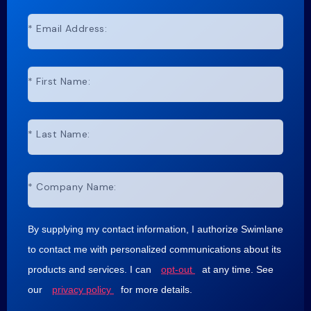
*
Email Address:
*
First Name:
*
Last Name:
*
Company Name:
By supplying my contact information, I authorize Swimlane
to contact me with personalized communications about its
products and services. I can
opt-out
at any time. See
our
privacy policy
for more details.