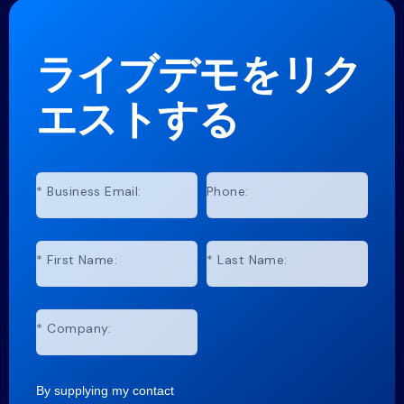
ライブデモをリク
エストする
*
Business Email:
Phone:
*
First Name:
*
Last Name:
*
Company:
By supplying my contact