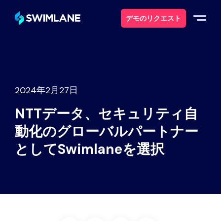
デモのリクエスト
なぜスイムレーンなのか
ソリューション
2024年2月27日
NTTデータ、セキュリティ自
製品紹介
動化のグローバルパートナー
サービス
としてSwimlaneを選択
リソース
について