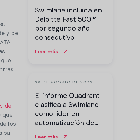
Swimlane incluida en
Deloitte Fast 500™
s,
por segundo año
de y de
consecutivo
DATA
as
Leer más
 que
ntras
29 DE AGOSTO DE 2023
El informe Quadrant
clasifica a Swimlane
es de
como líder en
e que
automatización de
de los
seguridad con la más
a su
Leer más