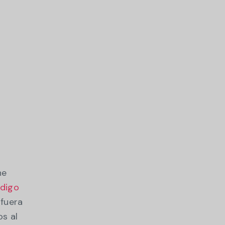
ne
ódigo
 fuera
os al