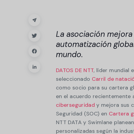
seguridad
gestión de casos, paneles e info
Explorar la plataforma
La asociación mejora 
automatización global
mundo.
DATOS DE NTT
, líder mundial 
seleccionado
Carril de nataci
como socio para su cartera gl
en el acuerdo recientemente
ciberseguridad
y mejora sus c
Seguridad (SOC) en
Cartera g
NTT DATA y Swimlane planean 
personalizadas según la indust