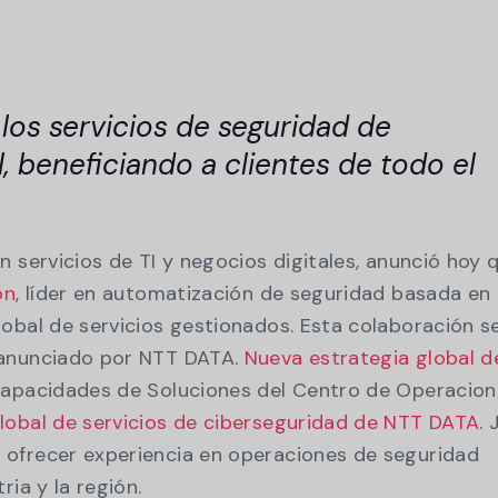
Ce
Preparación para la auditoría
rmes.
Ver todos
Vídeos
de
de conformidad
Transforme el caos de GRC de hojas de
cálculo manuales a una visión consolidada d
los servicios de seguridad de
cumplimiento de múltiples marcos.
, beneficiando a clientes de todo el
Gestión de la continuidad de
las actividades
Refuerce la resistencia de la organización co
en servicios de TI y negocios digitales, anunció hoy 
la solución más rentable para la continuidad
ón
, líder en automatización de seguridad basada en 
del negocio.
obal de servicios gestionados. Esta colaboración s
 anunciado por NTT DATA.
Nueva estrategia global d
apacidades de Soluciones del Centro de Operacion
lobal de servicios de ciberseguridad de NTT DATA
. 
ofrecer experiencia en operaciones de seguridad
ria y la región.