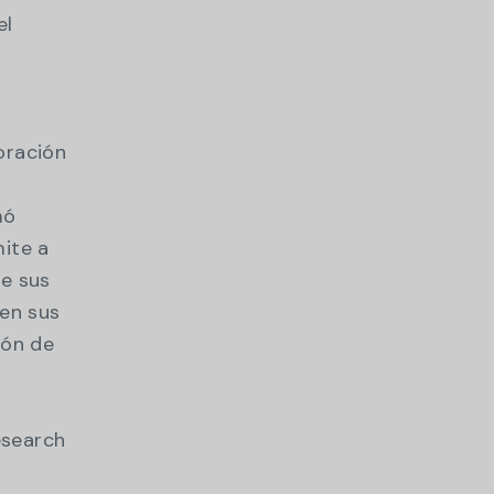
el
s
oración
mó
mite a
de sus
 en sus
ión de
esearch