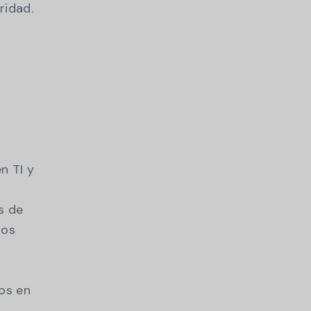
ridad.
n TI y
s de
ros
s
l
nos en