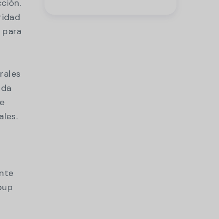
alta calificación de
ción.
excelencia
ridad
tecnológica.
s para
rales
ada
de
ales.
ente
oup