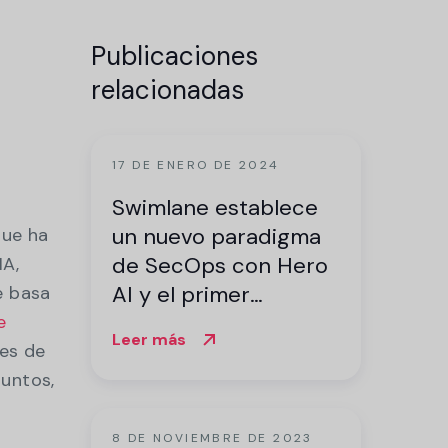
ntro de
mostración
Publicaciones
relacionadas
e
17 DE ENERO DE 2024
Swimlane establece
n
un nuevo paradigma
que ha
de SecOps con Hero
IA,
AI y el primer
e basa
generador de
e
Leer más
automatización ultra
es de
simple del mundo
Juntos,
8 DE NOVIEMBRE DE 2023