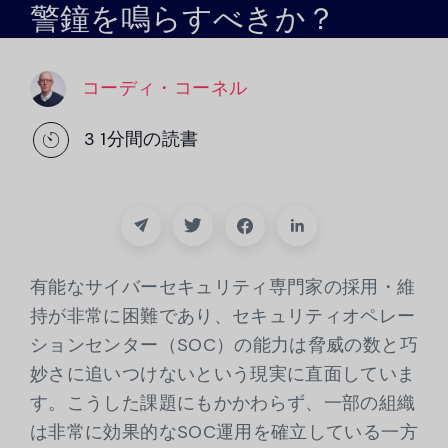
警鐘を鳴らすべきか？
パートナー
連絡先
コーディ・コーネル
ブログ
3
1分間の読書
サポート
日本語
有能なサイバーセキュリティ専門家の採用・維
持が非常に困難であり、セキュリティオペレー
デモのリクエスト
ションセンター（SOC）の能力は脅威の数と巧
妙さに追いつけないという現実に直面していま
す。こうした課題にもかかわらず、一部の組織
は非常に効果的なSOC運用を確立している一方