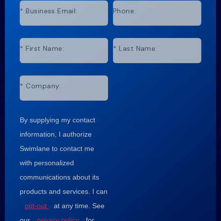
*
Business Email:
Phone:
*
First Name:
*
Last Name:
*
Company:
By supplying my contact
information, I authorize
Swimlane to contact me
with personalized
communications about its
products and services. I can
opt-out
at any time. See
our
privacy policy
for