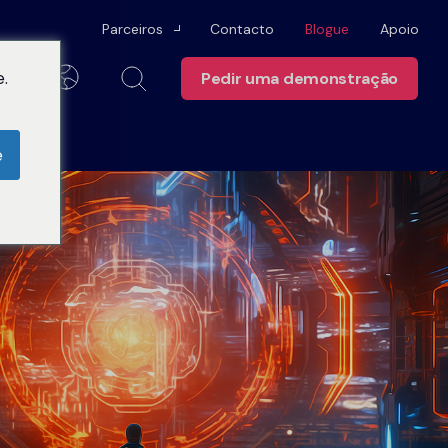
Parceiros
Contacto
Blogue
Apoio
.
Pedir uma demonstração
Parceiros de canal
Português
Alianças tecnológicas
e
Centro de
Tornar-se um parceiro
Confiança
de utilizadores para
 necessita para saber
ulnerabilidades
ias e conhecimentos
Universidade de
Carreiras
Swimlane
e conformidade
as de dados
Portal do parceiro
erna
Marca
nars
comunidades de
r ajuda sempre que
ização segura dos
grafias
s
Contactar-
nos
e fraudes
dos de caso