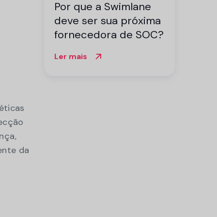
Por que a Swimlane
deve ser sua próxima
fornecedora de SOC?
Ler mais
éticas
tecção
nça,
ente da