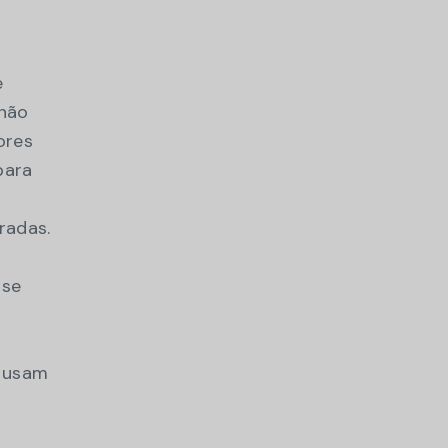
e
 não
ores
para
radas.
 se
s usam