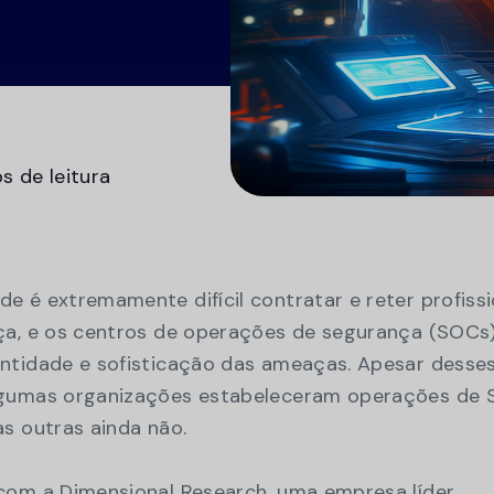
Cent
Preparação para auditorias de
o Swimlane
casos,
Ver tudo
Vídeos
Demo
conformidade
Transforme o caos do GRC de folhas de
cálculo manuais para uma visão consolidada
da conformidade com vários quadros.
s de leitura
Gestão da continuidade das
actividades
Reforçar a resiliência organizacional com a
solução mais económica para a continuidade
do negócio.
 é extremamente difícil contratar e reter profissi
ça, e os centros de operações de segurança (SOCs
ntidade e sofisticação das ameaças. Apesar desse
lgumas organizações estabeleceram operações de
s outras ainda não.
com a Dimensional Research, uma empresa líder