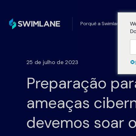
Porquê a Swimlane
So
We
Do
Construído sobre
Por caso de utilização
Sucesso
Blogu
Casos de utilização comuns e criativos
Uma equi
Saiba mais 
plataforma Turbi
25 de julho de 2023
para a automatização com pouco códi
cliente 
tendências 
percurs
estão a mo
Preparação par
automação
Serviço
Por Necessidade
Centro
Recursos
Os principais desafios de segurança q
ameaças cibern
otimiza
a automatização resolve
Encontre t
necessárias
Swimlane
devemos soar 
Por sector
Uma poderosa plataforma de
Calcula
A Swimlane ajuda os clientes de todos
automação de IA completa com
Calcule as
sectores a melhorar as suas operaçõe
integrações infinitas, IA, manuais 