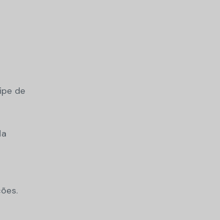
0
ipe de
da
ções.