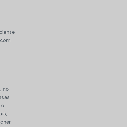
ciente
 com
, no
esas
 o
is,
ncher