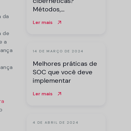
cibernéticas?
Métodos,
a da
ferramentas e dicas.
Ler mais
a de
e a
rança
14 DE MARÇO DE 2024
Melhores práticas de
rança
SOC que você deve
implementar
Ler mais
ra
o
4 DE ABRIL DE 2024