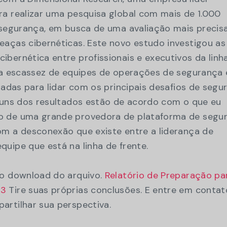
ra realizar uma pesquisa global com mais de 1.000
e segurança, em busca de uma avaliação mais precis
eaças cibernéticas. Este novo estudo investigou as
bernética entre profissionais e executivos da linh
 na escassez de equipes de operações de segurança 
izadas para lidar com os principais desafios de segu
lguns dos resultados estão de acordo com o que eu
o de uma grande provedora de plataforma de segu
om a desconexão que existe entre a liderança de
uipe que está na linha de frente.
 o download do arquivo.
Relatório de Preparação pa
23
Tire suas próprias conclusões. E entre em contat
artilhar sua perspectiva.