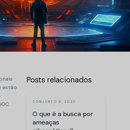
ro de
nstração
Posts relacionados
onais
) estão
s
CONJUNTO 8, 2022
 SOC
O que é a busca por
ameaças