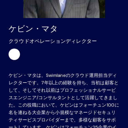
パートナー
連絡先
ケビン・マタ
ブログ
クラウドオペレーションディレクター
サポート
日本語
ケビン・マタは、Swimlaneのクラウド運用担当ディ
レクターです。7年以上の経験を持ち、当初は顧客と
して、そしてそれ以前はプロフェッショナルサービ
デモのリクエスト
スエンジニア/コンサルタントとして活躍してきまし
た。この役職において、ケビンはフォーチュン100に
名を連ねる大企業から小規模なマネージドセキュリ
ティサービスプロバイダーまで、多様な顧客をサポ
ートしています。ケビンはフォーチュン25企業のイ