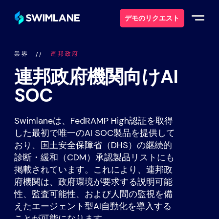
デモのリクエスト
業界
連邦政府
なぜスイムレーンなのか
連邦政府機関向けAI
ソリューション
SOC
製品紹介
Swimlaneは、FedRAMP High認証を取得
した最初で唯一のAI SOC製品を提供して
サービス
おり、国土安全保障省（DHS）の継続的
診断・緩和（CDM）承認製品リストにも
掲載されています。これにより、連邦政
リソース
府機関は、政府環境が要求する説明可能
性、監査可能性、および人間の監視を備
について
えたエージェント型AI自動化を導入する
ことが可能になります。.