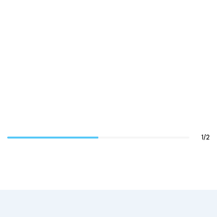
す。すべて自動化されていま
す。.
匿名
米国政府機関
1
/
2