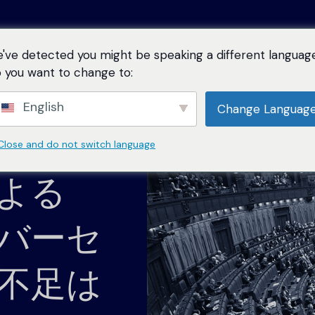
've detected you might be speaking a different language
ソリューション
製品紹介
サービス
リソース
に
 you want to change to:
English
Change Languag
AI SOC
・プラット
カスタマーサクセス
SOCエッセンシャルズ
トレーニ
SOC外
につい
ブログ
リソースセンター
的な使用例
グローバルに活躍するカスタマーサクセスマネージャー
スキルと洞
オートメーション・コミュニティを形
セキュリティ・オートメーショ
すべての決定が説明可能で、すべ
Close and do not switch language
フィッシング
脆弱性
のチームによるサポート
ング・プロ
成する最新のトレンドと展望について
す。
査可能な、透明性と信頼性に優れたA
ニュー
スクープを得る
現します。.
インシデント対応
コンプ
よる
ホワイトペーパー
プロフェッショナル・サービス
サポート
ナレッジセンター
展開、管理、最適化のための技術リソース
SIEMトリアージ
サポートプ
インサ
の課題
リーダ
脆弱性対応マネジメン
レポート
要なときに
Swimlaneを使用するために必要なす
バーセ
べての情報を見つける
脅威ハンティング
安全な
脆弱性スキャナが停止している部
電子書籍
マートなリスクの優先順位付けと管
お客様
EDRアラートのトリアージ
詐欺防
スイムレーンROI計算機
不足は
客様のセキ
共同ソリューション・
ーコード・プレイブッ
Swimlaneを使った貯
。
すべて見る
コンプライアンス監査
蓄額の計算
ブリーフ
ッシュボード、レポー
力なAI自動化プラッ