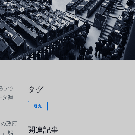
ートから統合
ンプライアン
デモセンター
の高いソリュ
を強化しま
タグ
安心で
ータ漏
研究
らの政府
関連記事
す。残