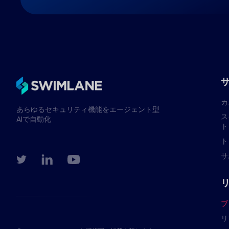
カ
あらゆるセキュリティ機能をエージェント型
ス
AIで自動化
ト
ト
サ
ブ
リ