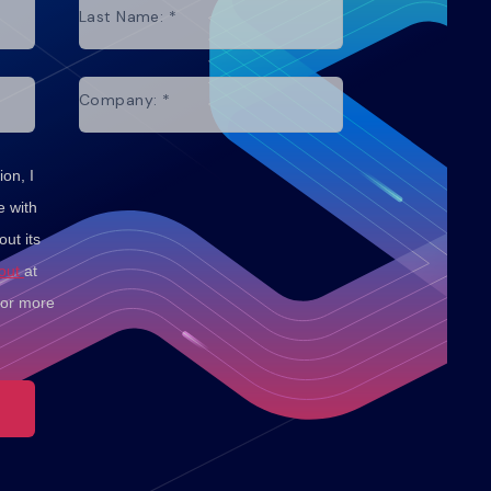
Last Name:
*
Company:
*
on, I
e with
ut its
-out
at
for more