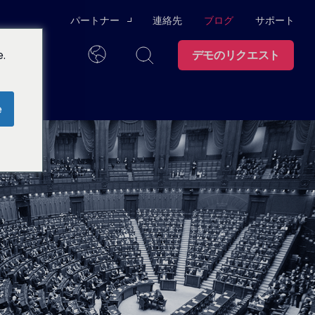
パートナー
連絡先
ブログ
サポート
.
ついて
デモのリクエスト
チャネルパートナー
日本語
テクノロジー・アライ
e
アンス
ング
て
トラストセン
ター
察力を開発するためのユーザー・トレーニ
ンに関する情報をワンストップで提供しま
パートナーになる
ての行動が監
管理
グラム
I SOCを実
ス
採用情報
スイムレーン大学
ライアンス監査
データシート
パートナーポータル
ログラムとユーザー・コミュニティで、必
イダーの脅威
ーシップ
ブランド
ト
ウェビナー
サポート
従業員のオフボーディング
分を、よりス
インフォグラフィック
理で補う。.
お問い合わせ
ス
止
の準備
ケーススタディ