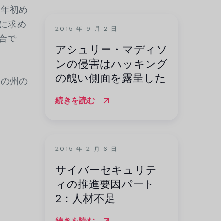
今年初め
に求め
2015 年 9 月 2 日
合で
アシュリー・マディソ
ンの侵害はハッキング
の醜い側面を露呈した
部の州の
続きを読む
2015 年 2 月 6 日
サイバーセキュリテ
ィの推進要因パート
2：人材不足
続きを読む