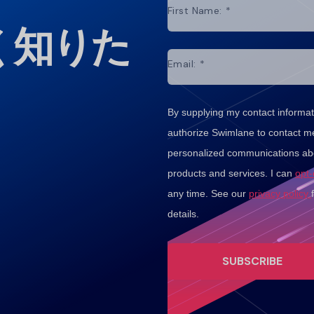
First Name:
*
く知りた
Email:
*
By supplying my contact informati
authorize Swimlane to contact m
personalized communications abo
products and services. I can
opt
any time. See our
privacy policy
details.
SUBSCRIBE