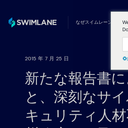
なぜスイムレーンなのか
We
Do
タービン
ユースケース別
ローコード自動化の一般的で創造
フォーム
2015 年 7 月 25 日
新たな報告書に
ニーズ別
自動化が解決するセキュリティ上
と、深刻なサイ
産業別
キュリティ人材
Swimlaneは、あらゆる業界のお
無限の統合、AI、ロ
ュリティ運用の向上を支援します
ク、ケース管理、ダ
ティングを完備した強