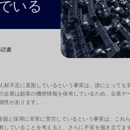
でいる
GRCの混沌を手動のスプレッドシ
されたマルチフレームワーク・コ
ビデオ
ス・ビューに変えます。.
ム
事業継続マネジメント
事業継続のための最も費用対効果
ーションで、組織のレジリエンス
の読書
す。.
人材不足に直面しているという事実は、誰にとっても
の企業は顧客の機密情報を保有しているため、企業デ
能性があります。.
の発掘と採用に非常に苦労しているという事実は、これ
有していることを考えると、さらに不安を掻き立てま