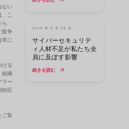
れない
は、こ
さら
2015 年 5 月 28 日
と競争
サイバーセキュリテ
は常に
ィ人材不足が私たち全
員に及ぼす影響
つける
続きを読む
、組織
アラー
動対応
をご覧