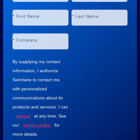
*
First Name:
*
Last Name:
*
Company:
By supplying my contact
information, I authorize
Swimlane to contact me
with personalized
communications about its
products and services. I can
opt-out
at any time. See
our
privacy policy
for
more details.