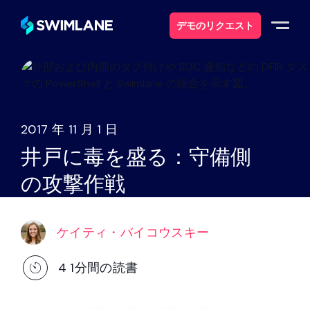
デモのリクエスト
なぜスイムレーンなのか
ソリューション
2017 年 11 月 1 日
井戸に毒を盛る：守備側
製品紹介
の攻撃作戦
サービス
ケイティ・バイコウスキー
リソース
4
1分間の読書
について