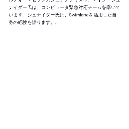
ナイダー氏は、コンピュータ緊急対応チームを率いて
います。シュナイダー氏は、Swimlaneを活用した自
身の経験を語ります。.
Fernao Magellan は、Swimlane
のセキュリティ自動化により
70% の時間を節約しました。
ドイツの MSSP である fernao magellan が、
Swimlane がどのようにチームのケース管理を統合
し、アラート トリアージを改善し、最終的にこれま
でインシデント対応に費やされていた 70% の時間を
節約するのに役立ったかについて語ります。.