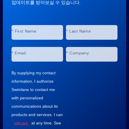
업데이트를 받아보실 수 있습니다.
*
First Name:
*
Last Name:
*
Email:
*
Company:
By supplying my contact
information, I authorize
Swimlane to contact me
with personalized
communications about its
products and services. I can
opt-out
at any time. See