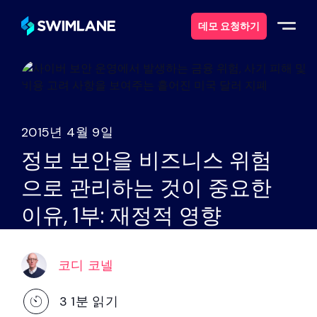
데모 요청하기
스윔레인이란 무엇일까요?
솔루션
2015년 4월 9일
정보 보안을 비즈니스 위험
제품
으로 관리하는 것이 중요한
서비스
이유, 1부: 재정적 영향
자원
코디 코넬
에 대한
3
1분 읽기