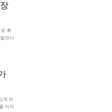
가장
뒤로 후
 발전시
가
있게 되
을 미치