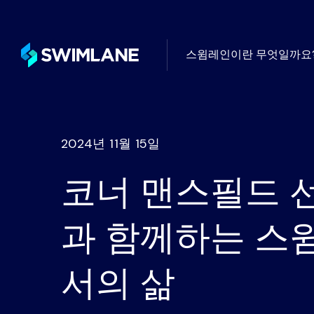
스윔레인이란 무엇일까요
터빈 플랫폼 위
사용 사례별
고객 성
블로그
로우코드 자동화의 일반적인 활용
글로벌 최
자동화 커뮤니티
됨
2024년 11월 15일
의적인 활용 사례
와드립니다
드와 전망에 대
코너 맨스필드 선
전문 서
지식센터
필요에 따라
배포, 관
Swimlane 
자동화가 해결하는 주요 보안 과
찾아보세요.
과 함께하는 스
스윔레인 R
서의 삶
산업별
스윔레인을 사
무한한 통합 기능, AI, 로우코드
계산하세요
Swimlane은 모든 산업 분야의 
례 관리, 대시보드 및 보고 기
영을 개선할 수 있도록 지원합니다
한 AI 자동화 플랫폼입니다.