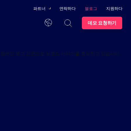
파트너
연락하다
블로그
지원하다
데모 요청하기
채널 파트너
한국어
기술 제휴
외부
신뢰 센터
파트너가 되세요
발을 위한 교육 프로그램
모든 콘텐츠를 한 곳에서
동에
점 관리
직업
스윔레인 대학교
 AI
 준수 감사
시트
상표
파트너 포털
수 있는 지원 프로그램과 사용
자 위협
문의하기
나
한 직원 퇴사 절차
마트하
래픽
세요.
 방지
구