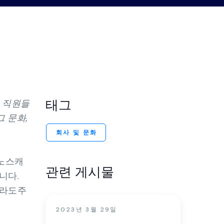
스, 리
터
 다중
세요.
션으로
태그
 직원들
 문화,
회사 및 문화
 노스캐
관련 게시물
니다.
로라도주
2023년 3월 29일