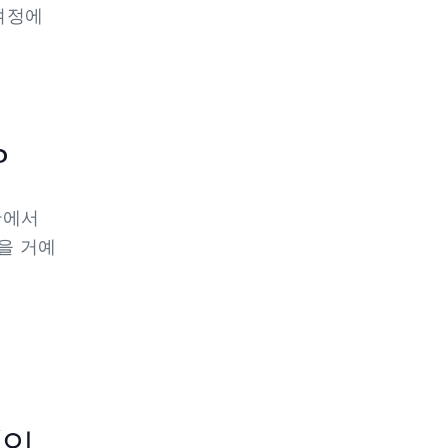
여정에
?
산에서
을 거예
/인