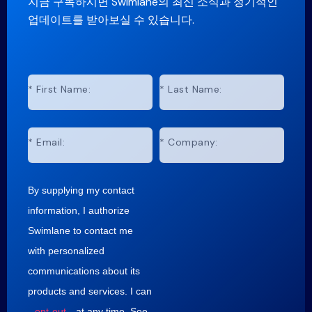
지금 구독하시면 Swimlane의 최신 소식과 정기적인
업데이트를 받아보실 수 있습니다.
*
First Name:
*
Last Name:
*
Email:
*
Company:
By supplying my contact
information, I authorize
Swimlane to contact me
with personalized
communications about its
products and services. I can
opt-out
at any time. See