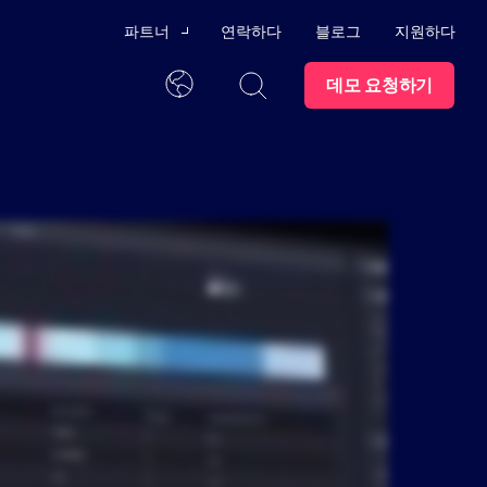
파트너
연락하다
블로그
지원하다
데모 요청하기
채널 파트너
한국어
기술 제휴
신뢰 센터
파트너가 되세요
발을 위한 교육 프로그램
모든 콘텐츠를 한 곳에서
동에
직업
스윔레인 대학교
 AI
시트
상표
파트너 포털
수 있는 지원 프로그램과 사용
문의하기
나
스마트
래픽
관리하
구