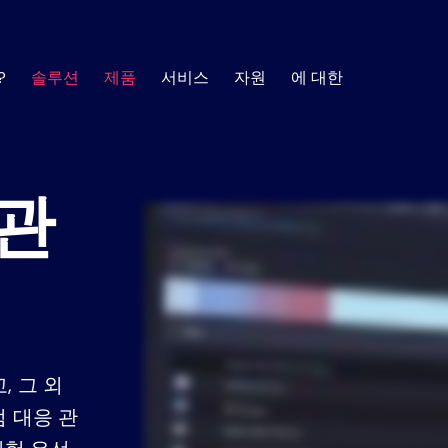
?
솔루션
제품
서비스
자원
에 대한
AI SOC
에 건설
공
침해 방지 자동화
에 대한
훈련
자료 센터
 관
 사례 및 창
고 수준의 고객 성공 관리자 팀이 그 과정을 도
사용자 역량 및 통찰력 개
를 형성하는 최신 트렌
보안 자동화에 대해 더 자세히 알아보는 데 필요한 
모든 결정에 대한 설명이 가능하고 모든 활
SOC 경고 피로 완화
소식
.
한 정보를 얻으세요.
제공합니다.
대한 감사가 가능한 투명하고 신뢰할 수 있는
SOC를 구축하세요.
백서
데이터
분산된 보안 도구를 연결합니다
지도
비스
지원하다
리 및 최적화를 위한 기술 리소스
도움이 필요할 때 이용할 
사용에 필요한 모든 정보를
보안 운영 효율성 관리
고객
보고서
취약점 대응 관리
웹 세미
자 커뮤니티
제
취약점 관리 통합
취약점 스캐너가 넘어서는 부분을 더욱 
전자책
인포그
하게 해결하여 위험 우선순위를 정하고 
OI 계산기
세요.
, 그 외
용하여 절감액을
공동 솔루션 개요
사례 연
 플레이북, 사
고객이 보안 운
 대응 관
능을 갖춘 강력
.
규정 준수 감사 준비 상태