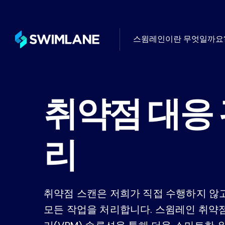
스윔레인이란 무엇일까요
터빈 플랫폼 위
사용 사례별
고객 성
블로그
취약점 대응
로우코드 자동화의 일반적인 활용
글로벌 최
자동화 커뮤니티
됨
의적인 활용 사례
와드립니다
드와 전망에 대
전문 서
지식센터
리
필요에 따라
배포, 관
Swimlane 
자동화가 해결하는 주요 보안 과
찾아보세요.
스윔레인 R
산업별
취약점 스캔은 저희가 직접 수행하지 않고
스윔레인을 사
무한한 통합 기능, AI, 로우코드
계산하세요
Swimlane은 모든 산업 분야의 
모든 작업을 처리합니다. 스윔레인 취약점
례 관리, 대시보드 및 보고 기
영을 개선할 수 있도록 지원합니다
한 AI 자동화 플랫폼입니다.