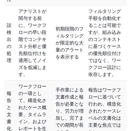
アナリストが
フィルタリング
関与する前
手順を自動化す
誤
に、ワークフ
ることは可能で
初期段階のフ
検
ローの早い段
すが、組み込み
ィルタリング
出
階でコンテキ
のコンテキスト
が限定的な大
の
スト分析と優
に基づくケース
量のアラート
処
先順位付けを
の優先順位付け
を表示する
理
適用してノイ
ではなく、ワー
ズを低減しま
クフロー設計に
す。
依存します。
ワークフロー
手作業による
報告はワークフ
報
の一環とし
文書作成と報
ローに基づいて
告
て、構造化さ
告が必要とな
行われ、構造化
と
れたケース概
り、労力が増
されたケースレ
文
要、タイムラ
加し、完了ま
ベルの文書化は
書
イン、および
での期間が長
主要な焦点では
化
レポートを生