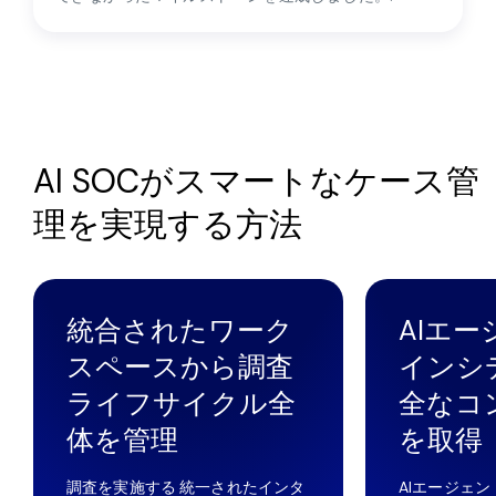
AI SOCがスマートなケース管
理を実現する方法
統合されたワーク
AIエ
スペースから調査
インシ
ライフサイクル全
全なコ
体を管理
を取得
調査を実施する
統一されたインタ
AIエージェ