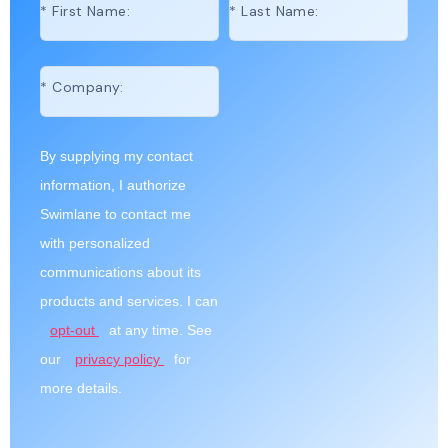
*
First Name:
*
Last Name:
*
Company:
By supplying my contact
information, I authorize
Swimlane to contact me
with personalized
communications about its
products and services. I can
opt-out
at any time. See
our
privacy policy
for
more details.