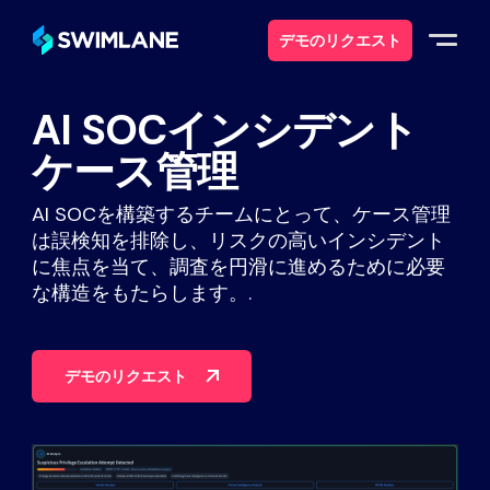
デモのリクエスト
AI SOCインシデント
なぜスイムレーンなのか
ケース管理
ソリューション
AI SOCを構築するチームにとって、ケース管理
は誤検知を排除し、リスクの高いインシデント
製品紹介
に焦点を当て、調査を円滑に進めるために必要
な構造をもたらします。.
サービス
デモのリクエスト
リソース
について