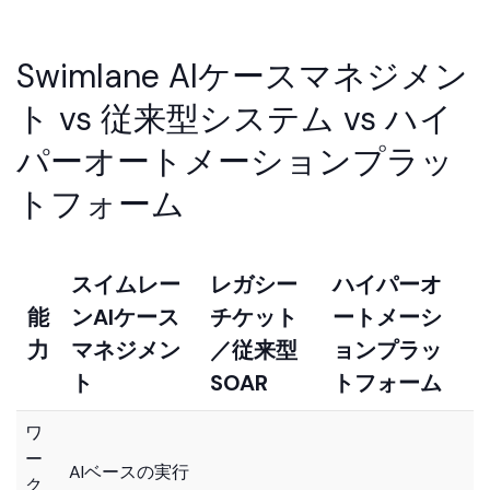
Swimlane AIケースマネジメン
ト vs 従来型システム vs ハイ
チェイス・フッド
パーオートメーションプラッ
マネージドサービス担当テクニカルチームリーダー
トフォーム
スイムレー
レガシー
ハイパーオ
能
ンAIケース
チケット
ートメーシ
力
マネジメン
／従来型
ョンプラッ
ト
SOAR
トフォーム
ワ
ー
AIベースの実行
ク