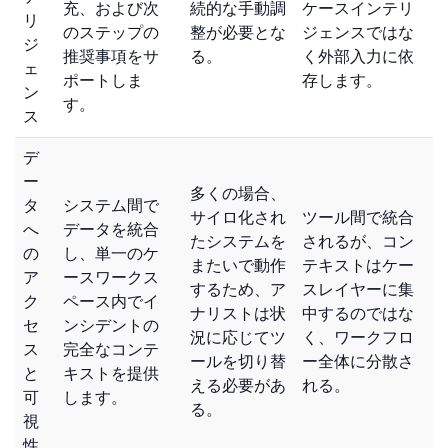
充、および次
続的な手動調
ケースインテリ
リ
のステップの
整が必要とな
ジェンスではな
ジ
推奨事項をサ
る。
く外部入力に依
ェ
ポートしま
存します。
ン
す。
ス
デ
ー
多くの場合、
タ
システム間で
サイロ化され
ツール間で統合
へ
データを統合
たシステムを
されるが、コン
の
し、単一のケ
またいで動作
テキストはケー
ア
ースワークス
するため、ア
スレイヤーに集
ク
ペース内でイ
ナリストは状
中するのではな
セ
ンシデントの
況に応じてツ
く、ワークフロ
ス
完全なコンテ
ールを切り替
ー全体に分散さ
と
キストを提供
える必要があ
れる。
可
します。
る。
視
性