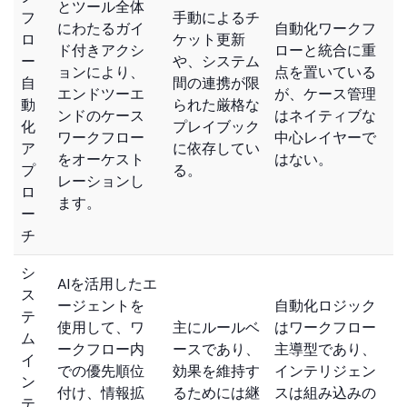
とツール全体
フ
手動によるチ
にわたるガイ
自動化ワークフ
ロ
ケット更新
ド付きアクシ
ローと統合に重
ー
や、システム
ョンにより、
点を置いている
自
間の連携が限
エンドツーエ
が、ケース管理
動
られた厳格な
ンドのケース
はネイティブな
化
プレイブック
ワークフロー
中心レイヤーで
ア
に依存してい
をオーケスト
はない。
プ
る。
レーションし
ロ
ます。
ー
チ
シ
AIを活用したエ
ス
ージェントを
自動化ロジック
テ
使用して、ワ
主にルールベ
はワークフロー
ム
ークフロー内
ースであり、
主導型であり、
イ
での優先順位
効果を維持す
インテリジェン
ン
付け、情報拡
るためには継
スは組み込みの
テ