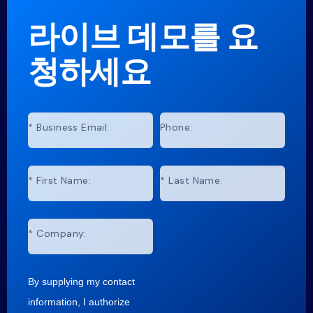
라이브 데모를 요
청하세요
*
Business Email:
Phone:
*
First Name:
*
Last Name:
*
Company:
By supplying my contact
information, I authorize