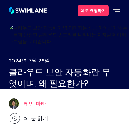
데모 요청하기
스윔레인이란 무엇일까요?
솔루션
2024년 7월 26일
제품
클라우드 보안 자동화란 무
엇이며, 왜 필요한가?
서비스
자원
케빈 마타
에 대한
5
1분 읽기