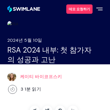
데모 요청하기
스윔레인이란 무엇일까요?
2024년 5월 10일
솔루션
RSA 2024 내부: 첫 참가자
의 성공과 고난
제품
서비스
케이티 바이코프스키
자원
3
1분 읽기
에 대한