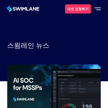
데모 요청하기
스윔레인이란 무엇일까요?
솔루션
스윔레인 뉴스
제품
서비스
자원
에 대한