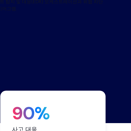
스, 리
터
 다중
세요.
션으로
90%
사고 대응