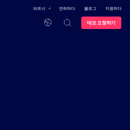
파트너
연락하다
블로그
지원하다
데모 요청하기
채널 파트너
한국어
기술 제휴
외부
신뢰 센터
파트너가 되세요
발을 위한 교육 프로그램
모든 콘텐츠를 한 곳에서
동에
점 관리
직업
스윔레인 대학교
 AI
 준수 감사
시트
상표
파트너 포털
수 있는 지원 프로그램과 사용
자 위협
문의하기
나
한 직원 퇴사 절차
마트하
래픽
세요.
 방지
구