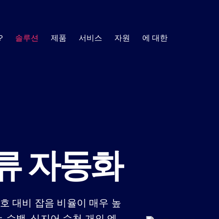
?
솔루션
제품
서비스
자원
에 대한
AI SOC
에 건설
공
SOC 필수 사항
에 대한
훈련
SOC 
자료 센터
 사례 및 창
고 수준의 고객 성공 관리자 팀이 그 과정을 도
사용자 역량 및 통찰력 개
를 형성하는 최신 트렌
보안 자동화에 대해 더 자세히 알아보는 데 필요한 
모든 결정에 대한 설명이 가능하고 모든 활
피싱
취약
소식
.
한 정보를 얻으세요.
제공합니다.
대한 감사가 가능한 투명하고 신뢰할 수 있는
SOC를 구축하세요.
사고 대응
규정
백서
데이터
지도
비스
지원하다
리 및 최적화를 위한 기술 리소스
SIEM 분류
도움이 필요할 때 이용할 
내부
사용에 필요한 모든 정보를
고객
취약점 대응 관리
보고서
웹 세미
분류 자동화
자 커뮤니티
제
위협 탐지
안전
취약점 스캐너가 넘어서는 부분을 더욱 스
전자책
인포그
게 해결하여 위험 우선순위를 정하고 관리하
OI 계산기
EDR 경고 분류
사기
용하여 절감액을
공동 솔루션 개요
사례 연
 플레이북, 사
고객이 보안 운
신호 대비 잡음 비율이 매우 높
규정 준수 감사 준비 상태
능을 갖춘 강력
.
모두 보기
 수백, 심지어 수천 개의 엔