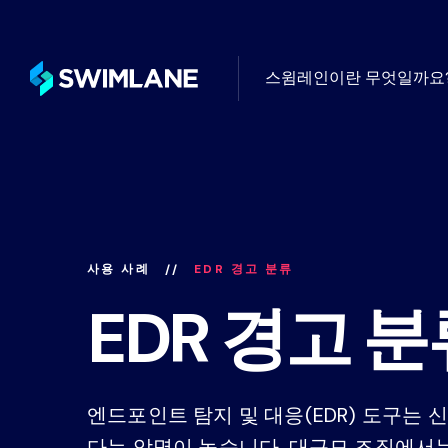
스윔레인이란 무엇일까요
터빈 플랫폼 위
사용 사례별
고객 성
블로그
로우코드 자동화의 일반적인 활용
글로벌 최
자동화 커뮤니티
됨
의적인 활용 사례
와드립니다
드와 전망에 대
전문 서
지식센터
사용 사례
EDR 경고 분류
필요에 따라
배포, 관
Swimlane 
EDR 경고 
자동화가 해결하는 주요 보안 과
찾아보세요.
스윔레인 R
산업별
스윔레인을 사
무한한 통합 기능, AI, 로우코드
계산하세요
Swimlane은 모든 산업 분야의 
엔드포인트 탐지 및 대응(EDR) 도구는 
례 관리, 대시보드 및 보고 기
영을 개선할 수 있도록 지원합니다
다는 악명이 높습니다. 대규모 조직에서는
한 AI 자동화 플랫폼입니다.