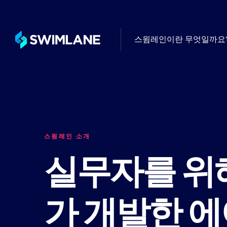
스윔레인이란 무엇일까요
터빈 플랫폼 위
사용 사례별
고객 성
블로그
로우코드 자동화의 일반적인 활용
글로벌 최
자동화 커뮤니티
됨
의적인 활용 사례
와드립니다
드와 전망에 대
전문 서
지식센터
스윔레인 소개
필요에 따라
배포, 관
Swimlane 
실무자를 위
자동화가 해결하는 주요 보안 과
찾아보세요.
스윔레인 R
산업별
가 개발한 
스윔레인을 사
무한한 통합 기능, AI, 로우코드
계산하세요
Swimlane은 모든 산업 분야의 
례 관리, 대시보드 및 보고 기
영을 개선할 수 있도록 지원합니다
한 AI 자동화 플랫폼입니다.