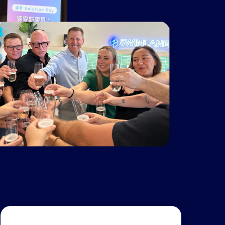
스, 리
터
 다중
세요.
션으로