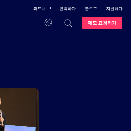
파트너
연락하다
블로그
지원하다
데모 요청하기
채널 파트너
한국어
기술 제휴
외부
신뢰 센터
파트너가 되세요
발을 위한 교육 프로그램
모든 콘텐츠를 한 곳에서
동에
점 관리
직업
스윔레인 대학교
 AI
 준수 감사
시트
상표
파트너 포털
수 있는 지원 프로그램과 사용
자 위협
문의하기
나
한 직원 퇴사 절차
마트하
래픽
세요.
 방지
구