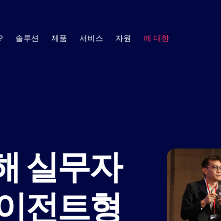
?
솔루션
제품
서비스
자원
에 대한
AI SOC
에 건설
공
SOC 필수 사항
에 대한
훈련
SOC 
자료 센터
 사례 및 창
고 수준의 고객 성공 관리자 팀이 그 과정을 도
사용자 역량 및 통찰력 개
를 형성하는 최신 트렌
보안 자동화에 대해 더 자세히 알아보는 데 필요한 
모든 결정에 대한 설명이 가능하고 모든 활
피싱
취약
소식
.
한 정보를 얻으세요.
제공합니다.
대한 감사가 가능한 투명하고 신뢰할 수 있는
SOC를 구축하세요.
사고 대응
규정
백서
데이터
지도
비스
지원하다
리 및 최적화를 위한 기술 리소스
SIEM 분류
도움이 필요할 때 이용할 
내부
사용에 필요한 모든 정보를
고객
취약점 대응 관리
보고서
웹 세미
해 실무자
자 커뮤니티
제
위협 탐지
안전
취약점 스캐너가 넘어서는 부분을 더욱 스
전자책
인포그
게 해결하여 위험 우선순위를 정하고 관리하
OI 계산기
EDR 경고 분류
사기
에이전트형
용하여 절감액을
공동 솔루션 개요
사례 연
 플레이북, 사
고객이 보안 운
규정 준수 감사 준비 상태
능을 갖춘 강력
.
모두 보기