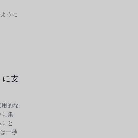
のように
うに支
実用的な
クに集
ムにと
れは一秒