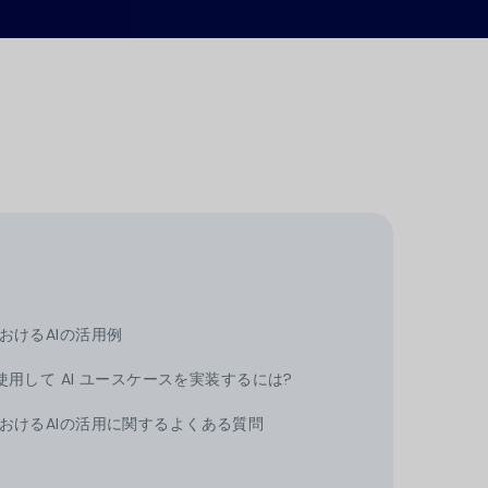
ートから統合
ンプライアン
デモセンター
の高いソリュ
を強化しま
おけるAIの活用例
NE を使用して AI ユースケースを実装するには?
おけるAIの活用に関するよくある質問