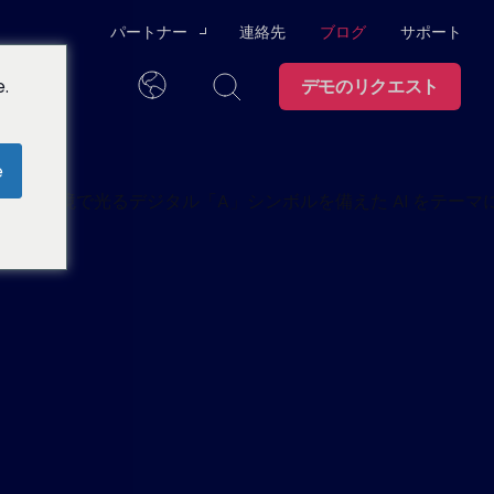
パートナー
連絡先
ブログ
サポート
.
ついて
デモのリクエスト
チャネルパートナー
日本語
テクノロジー・アライ
e
アンス
ング
て
トラストセン
ター
察力を開発するためのユーザー・トレーニ
ンに関する情報をワンストップで提供しま
パートナーになる
ての行動が監
管理
グラム
I SOCを実
ス
採用情報
スイムレーン大学
ライアンス監査
データシート
パートナーポータル
ログラムとユーザー・コミュニティで、必
イダーの脅威
ーシップ
ブランド
ト
ウェビナー
サポート
従業員のオフボーディング
分を、よりス
インフォグラフィック
理で補う。.
お問い合わせ
ス
止
の準備
ケーススタディ