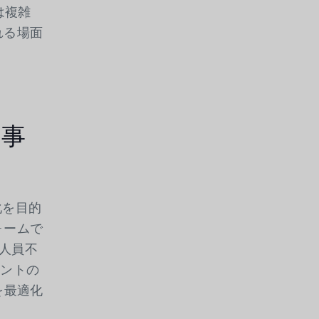
は複雑
れる場面
用事
化を目的
ォームで
は人員不
ネントの
を最適化