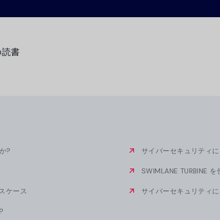
GRCの混沌を手動のスプレッドシ
されたマルチフレームワーク・コ
ビデオ
ス・ビューに変えます。.
ム
の読書
事業継続マネジメント
事業継続のための最も費用対効果
ーションで、組織のレジリエンス
す。.
か?
サイバーセキュリティに
SWIMLANE TURBI
ースケース
サイバーセキュリティに
?