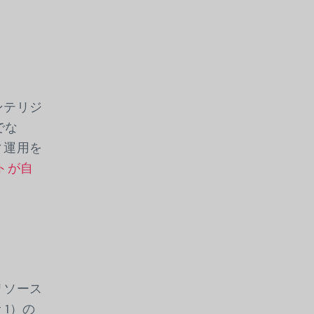
ンテリジ
でな
ィ運用を
トが自
リソース
 1）の