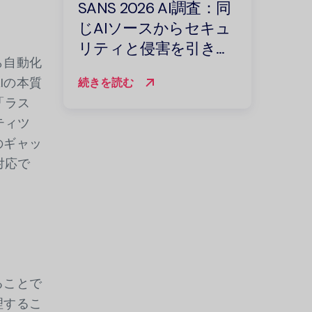
SANS 2026 AI調査：同
じAIソースからセキュ
リティと侵害を引き出
ら自動化
す
Iの本質
続きを読む
「ラス
ティツ
のギャッ
対応で
ることで
理するこ