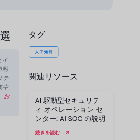
7選
タグ
人工知能
とイ
自動
関連リソース
リテ
集中
、お
AI 駆動型セキュリテ
ィ オペレーション セ
ンター: AI SOC の説明
続きを読む