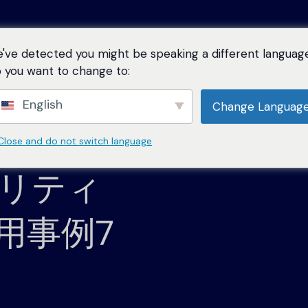
've detected you might be speaking a different language
ソリューション
製品紹介
サービス
リソース
に
 you want to change to:
English
Change Languag
AI SOC
・プラット
カスタマーサクセス
SOCエッセンシャルズ
トレーニ
SOC外
につい
ブログ
リソースセンター
的な使用例
グローバルに活躍するカスタマーサクセスマネージャー
スキルと洞
オートメーション・コミュニティを形
セキュリティ・オートメーショ
すべての決定が説明可能で、すべ
Close and do not switch language
フィッシング
脆弱性
のチームによるサポート
ング・プロ
成する最新のトレンドと展望について
す。
査可能な、透明性と信頼性に優れたA
ニュー
スクープを得る
現します。.
インシデント対応
コンプ
リティ
ホワイトペーパー
プロフェッショナル・サービス
サポート
ナレッジセンター
展開、管理、最適化のための技術リソース
SIEMトリアージ
サポートプ
インサ
の課題
リーダ
脆弱性対応マネジメン
レポート
要なときに
Swimlaneを使用するために必要なす
用事例7
べての情報を見つける
脅威ハンティング
安全な
脆弱性スキャナが停止している部
電子書籍
マートなリスクの優先順位付けと管
お客様
EDRアラートのトリアージ
詐欺防
スイムレーンROI計算機
客様のセキ
共同ソリューション・
ーコード・プレイブッ
Swimlaneを使った貯
。
すべて見る
コンプライアンス監査
蓄額の計算
ブリーフ
ッシュボード、レポー
力なAI自動化プラッ