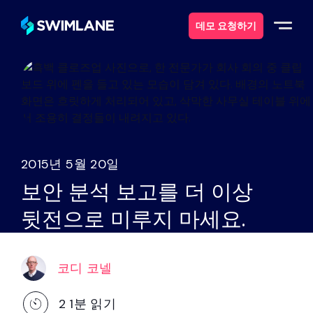
데모 요청하기
스윔레인이란 무엇일까요?
솔루션
2015년 5월 20일
제품
보안 분석 보고를 더 이상
서비스
뒷전으로 미루지 마세요.
자원
코디 코넬
에 대한
2
1분 읽기