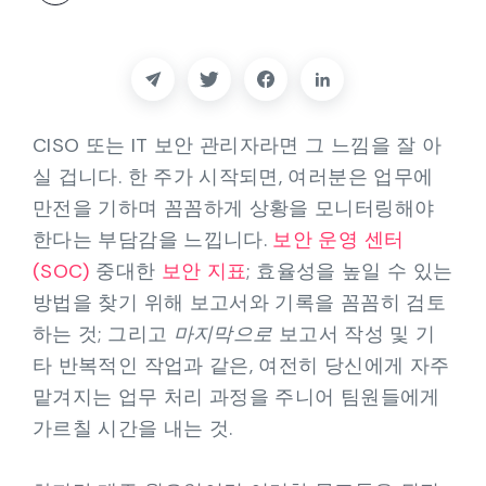
파트너
연락하다
블로그
CISO 또는 IT 보안 관리자라면 그 느낌을 잘 아
실 겁니다. 한 주가 시작되면, 여러분은 업무에
지원하다
만전을 기하며 꼼꼼하게 상황을 모니터링해야
한다는 부담감을 느낍니다.
보안 운영 센터
한국어
(SOC)
중대한
보안 지표
; 효율성을 높일 수 있는
방법을 찾기 위해 보고서와 기록을 꼼꼼히 검토
하는 것; 그리고
마지막으로
보고서 작성 및 기
데모 요청하기
타 반복적인 작업과 같은, 여전히 당신에게 자주
맡겨지는 업무 처리 과정을 주니어 팀원들에게
가르칠 시간을 내는 것.