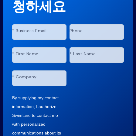
청하세요
*
Business Email:
Phone:
*
First Name:
*
Last Name:
*
Company:
By supplying my contact
information, I authorize
Swimlane to contact me
with personalized
communications about its