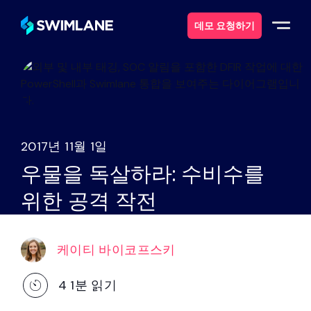
데모 요청하기
스윔레인이란 무엇일까요?
솔루션
2017년 11월 1일
제품
우물을 독살하라: 수비수를
위한 공격 작전
서비스
자원
케이티 바이코프스키
에 대한
4
1분 읽기