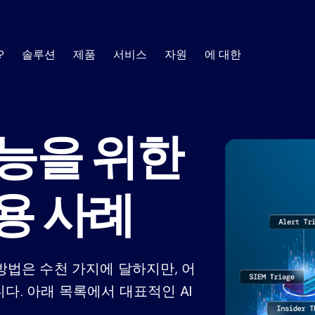
?
솔루션
제품
서비스
자원
에 대한
AI SOC
에 건설
공
SOC 필수 사항
에 대한
훈련
SOC 
자료 센터
기능을 위한
 사례 및 창
고 수준의 고객 성공 관리자 팀이 그 과정을 도
사용자 역량 및 통찰력 개
를 형성하는 최신 트렌
보안 자동화에 대해 더 자세히 알아보는 데 필요한 
모든 결정에 대한 설명이 가능하고 모든 활
피싱
취약
소식
.
한 정보를 얻으세요.
제공합니다.
대한 감사가 가능한 투명하고 신뢰할 수 있는
SOC를 구축하세요.
사고 대응
규정
백서
데이터
지도
비스
지원하다
활용 사례
리 및 최적화를 위한 기술 리소스
SIEM 분류
도움이 필요할 때 이용할 
내부
사용에 필요한 모든 정보를
고객
취약점 대응 관리
보고서
웹 세미
자 커뮤니티
제
위협 탐지
안전
취약점 스캐너가 넘어서는 부분을 더욱 스
전자책
인포그
게 해결하여 위험 우선순위를 정하고 관리하
OI 계산기
EDR 경고 분류
사기
방법은 수천 가지에 달하지만, 어
용하여 절감액을
공동 솔루션 개요
사례 연
 플레이북, 사
고객이 보안 운
다. 아래 목록에서 대표적인 AI
규정 준수 감사 준비 상태
능을 갖춘 강력
.
모두 보기