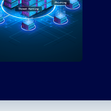
스, 리
터
 다중
세요.
션으로