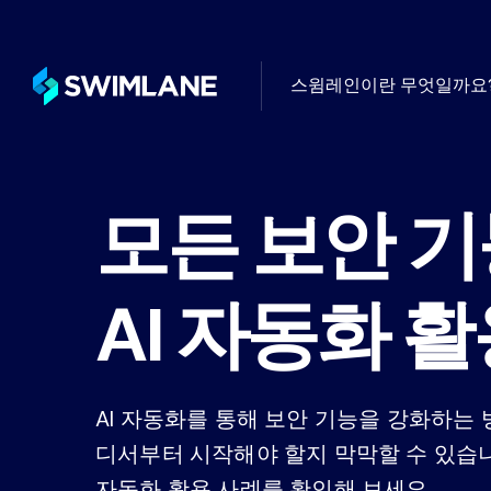
스윔레인이란 무엇일까요
터빈 플랫폼 위
사용 사례별
고객 성
블로그
모든 보안 
로우코드 자동화의 일반적인 활용
글로벌 최
자동화 커뮤니티
됨
의적인 활용 사례
와드립니다
드와 전망에 대
전문 서
지식센터
AI 자동화 
필요에 따라
배포, 관
Swimlane 
자동화가 해결하는 주요 보안 과
찾아보세요.
스윔레인 R
AI 자동화를 통해 보안 기능을 강화하는 
산업별
스윔레인을 사
무한한 통합 기능, AI, 로우코드
계산하세요
Swimlane은 모든 산업 분야의 
디서부터 시작해야 할지 막막할 수 있습니
례 관리, 대시보드 및 보고 기
영을 개선할 수 있도록 지원합니다
자동화 활용 사례를 확인해 보세요.
한 AI 자동화 플랫폼입니다.