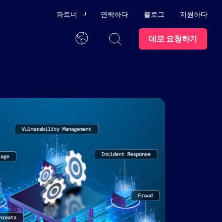
파트너
연락하다
블로그
지원하다
데모 요청하기
채널 파트너
한국어
기술 제휴
외부
신뢰 센터
파트너가 되세요
발을 위한 교육 프로그램
모든 콘텐츠를 한 곳에서
동에
점 관리
직업
스윔레인 대학교
 AI
 준수 감사
시트
상표
파트너 포털
수 있는 지원 프로그램과 사용
자 위협
문의하기
나
한 직원 퇴사 절차
마트하
래픽
세요.
 방지
구