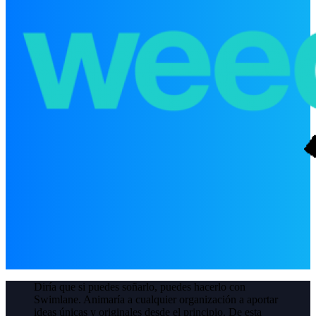
Diría que si puedes soñarlo, puedes hacerlo con
Swimlane. Animaría a cualquier organización a aportar
ideas únicas y originales desde el principio. De esta