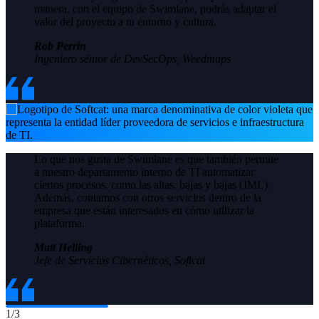
manera, con el equipo de Swimlane, podrás adaptar el
valor del proyecto a tu entorno y cultura.
Rob Perrin
Ingeniero sénior de DevSecOps, Weedmaps
Lo que nos gusta de Swimlane es que también permite
a nuestro departamento interno de TI automatizar
ciertos procesos, como las altas, bajas y bajas (JML).
Además, contamos con otros servicios dentro de la
empresa que están interesados en cómo utilizar la
plataforma.
Matt Helling
Jefe de Servicios Cibernéticos, Softcat
1
/
3