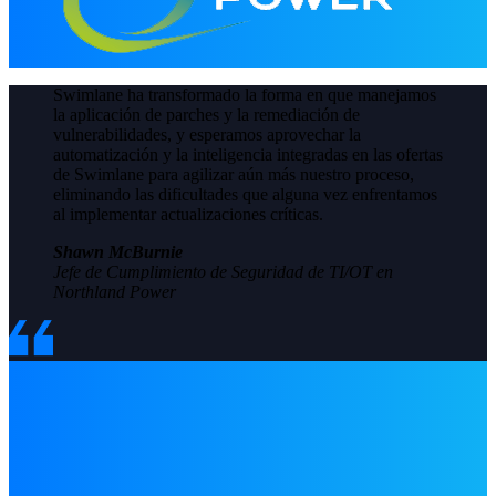
Swimlane ha transformado la forma en que manejamos
la aplicación de parches y la remediación de
vulnerabilidades, y esperamos aprovechar la
automatización y la inteligencia integradas en las ofertas
de Swimlane para agilizar aún más nuestro proceso,
eliminando las dificultades que alguna vez enfrentamos
al implementar actualizaciones críticas.
Shawn McBurnie
Jefe de Cumplimiento de Seguridad de TI/OT en
Northland Power