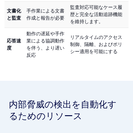
ナルな
される
携させます。
対応
監査対応可能なケース履
文書化
手作業による文書
歴と完全な活動追跡機能
と監査
作成と報告が必要
を維持します。
動作の遅延や手作
リアルタイムのアクセス
応答速
業による協調動作
制御、隔離、およびポリ
度
を伴う、より遅い
シー適用を可能にする
反応
内部脅威の検出を自動化す
るためのリソース