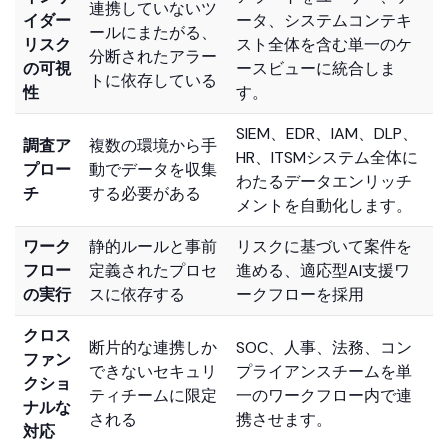
インサ
アラートをユーザー、デ
連携していないツ
イダー
ータ、システムコンテキ
ールにまたがる、
リスク
スト全体を含む単一のケ
分断されたアラー
の可視
ースビューに統合しま
トに依存している
性
す。
SIEM、EDR、IAM、DLP、
調査ア
複数の環境から手
HR、ITSMシステム全体に
プロー
動でデータを収集
わたるデータエンリッチ
チ
する必要がある
メントを自動化します。
ワーク
静的ルールと事前
リスクに基づいて案件を
フロー
定義されたプロセ
進める、適応型AI支援ワ
の実行
スに依存する
ークフローを採用
クロス
断片的な連携しか
SOC、人事、法務、コン
ファン
できないセキュリ
プライアンスチームを単
クショ
ティチームに限定
一のワークフロー内で連