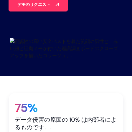
パートナー
デモのリクエスト
連絡先
ブログ
サポート
日本語
デモのリクエスト
75%
データ侵害の原因の 10% は内部者によ
るものです。.