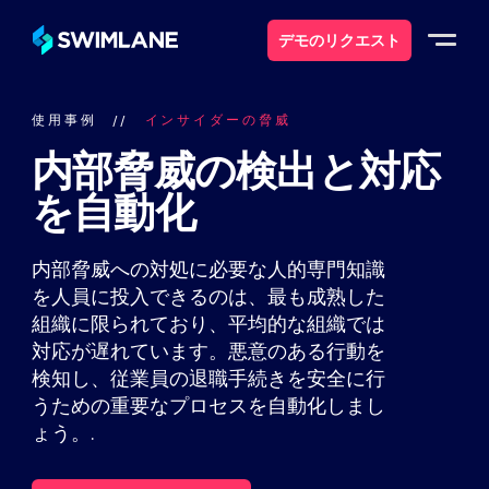
デモのリクエスト
使用事例
インサイダーの脅威
なぜスイムレーンなのか
内部脅威の検出と対応
ソリューション
を自動化
製品紹介
内部脅威への対処に必要な人的専門知識
を人員に投入できるのは、最も成熟した
サービス
組織に限られており、平均的な組織では
対応が遅れています。悪意のある行動を
検知し、従業員の退職手続きを安全に行
リソース
うための重要なプロセスを自動化しまし
ょう。.
について