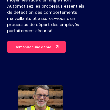
moyennes face à un angle mort.
Partenaires
Automatisez les processus essentiels
de détection des comportements
Contact
malveillants et assurez-vous d'un
processus de départ des employés
parfaitement sécurisé.
Blog
Soutien
Demander une démo
Français
Demander une démo