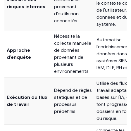
dans une vue u
alertes
de chaque cas 
visibilité des
cloisonnées
le contexte com
risques internes
provenant
de l'utilisateur, 
d'outils non
données et du
connectés
système.
Nécessite la
Automatise
collecte manuelle
l'enrichissement
Approche
de données
données dans l
d'enquête
provenant de
systèmes SIEM, 
plusieurs
IAM, DLP, RH et 
environnements
Utilise des flux 
Dépend de règles
travail adaptatif
Exécution du flux
statiques et de
basés sur l'IA, qu
de travail
processus
font progresser 
prédéfinis
dossiers en fon
du risque.