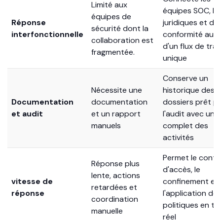
Connecte les
Limité aux
équipes SOC, RH
équipes de
Réponse
juridiques et de
sécurité dont la
interfonctionnelle
conformité au s
collaboration est
d'un flux de trav
fragmentée.
unique
Conserve un
Nécessite une
historique des
Documentation
documentation
dossiers prêt p
et audit
et un rapport
l'audit avec un s
manuels
complet des
activités
Permet le contr
Réponse plus
d'accès, le
lente, actions
vitesse de
confinement et
retardées et
réponse
l'application de
coordination