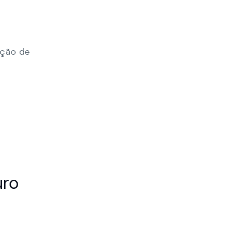
ação de
uro