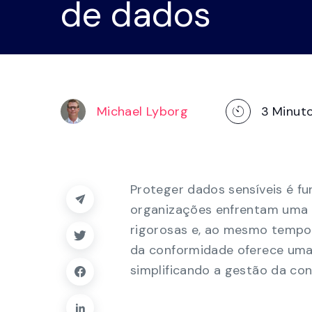
de dados
utilizando 
segurança
baixo código, gerenciamento de 
painéis e relatórios.
Explorar a plataforma
Michael Lyborg
3
Minuto
Proteger dados sensíveis é f
organizações enfrentam uma 
rigorosas e, ao mesmo tempo
da conformidade oferece uma
simplificando a gestão da co