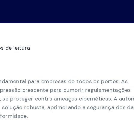
Cent
Preparação para auditorias de
o Swimlane
casos,
Ver tudo
Vídeos
Demo
conformidade
Transforme o caos do GRC de folhas de
cálculo manuais para uma visão consolidada
da conformidade com vários quadros.
s de leitura
Gestão da continuidade das
actividades
Reforçar a resiliência organizacional com a
solução mais económica para a continuidade
do negócio.
undamental para empresas de todos os portes. As
pressão crescente para cumprir regulamentações
, se proteger contra ameaças cibernéticas. A aut
 solução robusta, aprimorando a segurança dos da
nformidade.