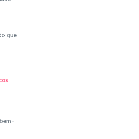
ndo que
cos
 bem-
e