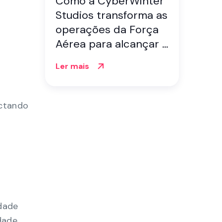
Como a CyberWinter
Studios transforma as
operações da Força
Aérea para alcançar a
máxima eficiência.
Ler mais
ectando
idade
idade