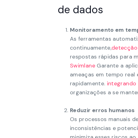
de dados
Monitoramento em temp
As ferramentas automati
continuamente,
detecção
respostas rápidas para mi
Swimlane
Garante a aplic
ameaças em tempo real e
rapidamente.
integrando 
organizações a se manter
Reduzir erros humanos
Os processos manuais d
inconsistências e potenc
minimiza esses riscos ao 