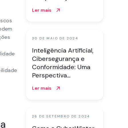
operações de
Ler mais
segurança (SecOps).
iscos
podem
ções
30 DE MAIO DE 2024
Inteligência Artificial,
lidade
Cibersegurança e
Conformidade: Uma
ilidade
Perspectiva
Orientada por Dados
Ler mais
26 DE SETEMBRO DE 2024
ça