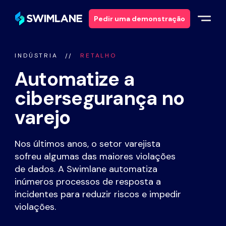
Pedir uma demonstração
INDÚSTRIA
RETALHO
Porquê a Swimlane
Automatize a
Soluções
cibersegurança no
varejo
Produtos
Nos últimos anos, o setor varejista
Serviços
sofreu algumas das maiores violações
de dados. A Swimlane automatiza
Recursos
inúmeros processos de resposta a
incidentes para reduzir riscos e impedir
Sobre
violações.