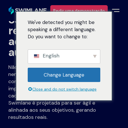
Pedir uma demonstração
Sua jornada rumo a
We've detected you might be
resultados
speaking a different language.
Porquê a Swimlane
Do you want to change to:
acelerados de
automação com IA
Soluções
English
Não trabalhamos com começos lentos
Produtos
nem promessas quebradas. Desde as
Change Language
conversas iniciais até a integração,
Serviços
implementação, adoção e renovação,
Close and do not switch language
cada etapa da experiência do cliente
Recursos
Swimlane é projetada para ser ágil e
alinhada aos seus objetivos, gerando
Sobre
resultados reais.