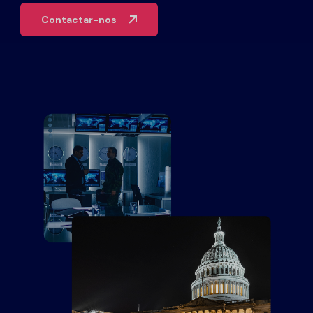
Parceiros
Contactar-nos
Contacto
Blogue
Apoio
Português
Pedir uma demonstração