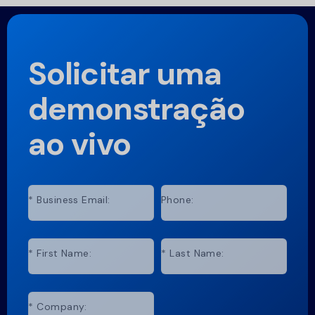
Solicitar uma
demonstração
ao vivo
*
Business Email:
Phone:
*
First Name:
*
Last Name:
*
Company: