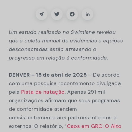
Parceiros
Contacto
Um estudo realizado no Swimlane revelou
Blogue
que a coleta manual de evidências e equipes
desconectadas estão atrasando o
Apoio
progresso em relação à conformidade.
Português
DENVER – 15 de abril de 2025
– De acordo
com uma pesquisa recentemente divulgada
pela
Pista de natação
, Apenas 291 mil
Pedir uma demonstração
organizações afirmam que seus programas
de conformidade atendem
consistentemente aos padrões internos e
externos. O relatório, “
Caos em GRC: O Alto