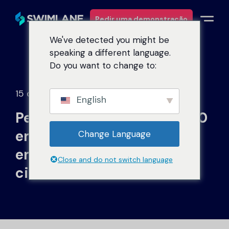
Pedir uma demonstração
We've detected you might be
speaking a different language.
Porquê a Swimlane
Do you want to change to:
Soluções
15 de abril de 2025
English
Pesquisa revela que 711.000
Produtos
empresas podem reprovar
Change Language
Serviços
em uma auditoria
Close and do not switch language
cibernética.
Recursos
Sobre