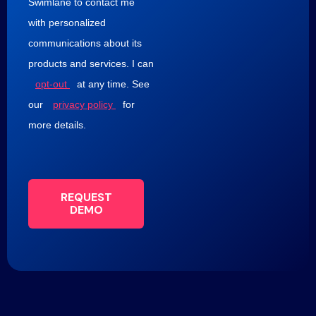
Swimlane to contact me
with personalized
communications about its
products and services. I can
opt-out
at any time. See
our
privacy policy
for
more details.
REQUEST
DEMO