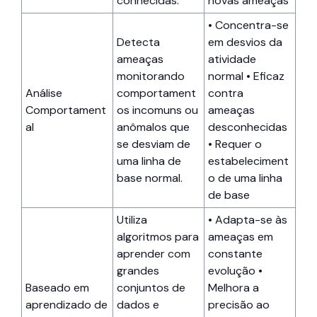
conhecidas.
novas ameaças
• Concentra-se
Detecta
em desvios da
ameaças
atividade
monitorando
normal • Eficaz
Análise
comportament
contra
Comportament
os incomuns ou
ameaças
al
anômalos que
desconhecidas
se desviam de
• Requer o
uma linha de
estabeleciment
base normal.
o de uma linha
de base
Utiliza
• Adapta-se às
algoritmos para
ameaças em
aprender com
constante
grandes
evolução •
Baseado em
conjuntos de
Melhora a
aprendizado de
dados e
precisão ao