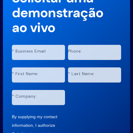
demonstração
ao vivo
*
Business Email:
Phone:
*
First Name:
*
Last Name:
*
Company:
By supplying my contact
information, I authorize