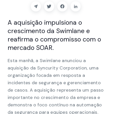
Parceiros
Contacto
A aquisição impulsiona o
crescimento da Swimlane e
Blogue
reafirma o compromisso com o
Apoio
mercado SOAR.
Esta manhã, a Swimlane anunciou a
Português
aquisição da Syncurity Corporation, uma
organização focada em resposta a
incidentes de segurança e gerenciamento
Pedir uma demonstração
de casos. A aquisição representa um passo
importante no crescimento da empresa e
demonstra o foco contínuo na automação
da segurança para equipes operacionais.