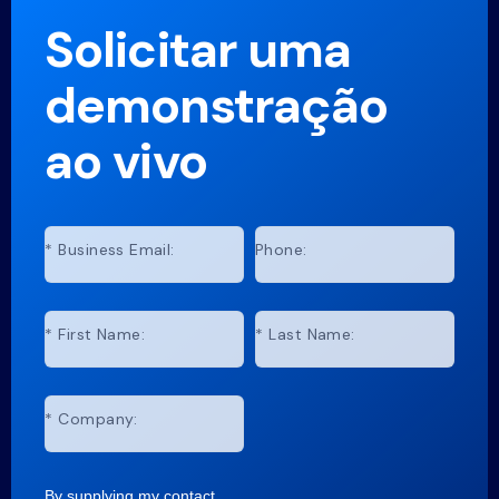
Solicitar uma
demonstração
ao vivo
*
Business Email:
Phone:
*
First Name:
*
Last Name:
*
Company:
By supplying my contact