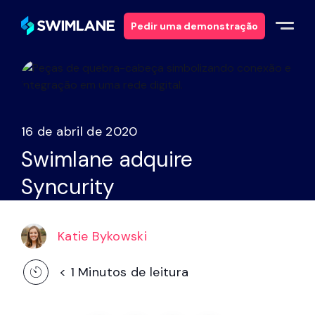
Pedir uma demonstração
Porquê a Swimlane
Soluções
16 de abril de 2020
Swimlane adquire
Produtos
Syncurity
Serviços
Katie Bykowski
Recursos
< 1
Minutos de leitura
Sobre