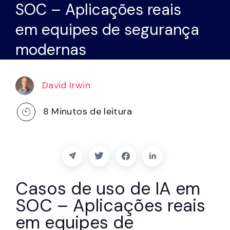
SOC – Aplicações reais
Parceiros
em equipes de segurança
Contacto
modernas
Blogue
David Irwin
Apoio
8
Minutos de leitura
Português
Pedir uma demonstração
Casos de uso de IA em
SOC – Aplicações reais
em equipes de