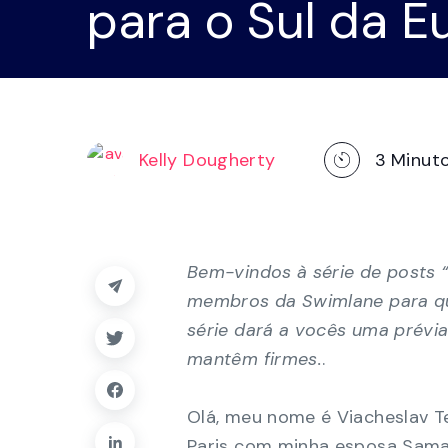
para o Sul da E
utilizando 
segurança
baixo código, gerenciamento de 
painéis e relatórios.
Explorar a plataforma
Kelly Dougherty
3
Minuto
Bem-vindos à série de posts 
membros da Swimlane para qu
série dará a vocês uma prévi
mantêm firmes.
.
Olá, meu nome é Viacheslav 
Paris com minha esposa Saman