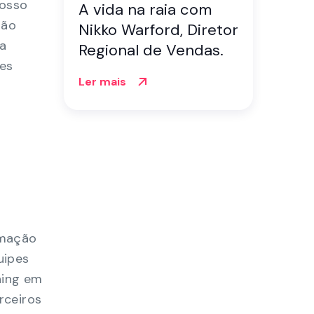
nosso
A vida na raia com
ção
Nikko Warford, Diretor
sa
Regional de Vendas.
les
Ler mais
omação
uipes
hing em
rceiros