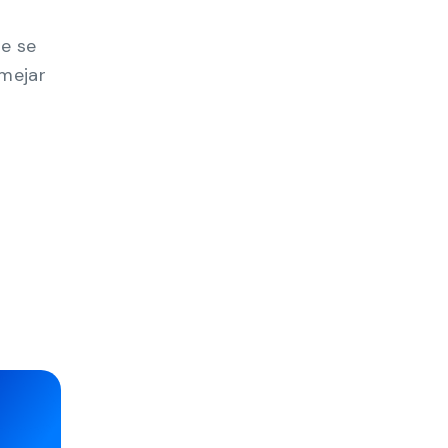
le se
lmejar