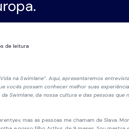
uropa.
Cent
Preparação para auditorias de
o Swimlane
casos,
Ver tudo
Vídeos
Demo
conformidade
Transforme o caos do GRC de folhas de
cálculo manuais para uma visão consolidada
da conformidade com vários quadros.
s de leitura
Gestão da continuidade das
actividades
Reforçar a resiliência organizacional com a
solução mais económica para a continuidade
do negócio.
“Vida na Swimlane”. Aqui, apresentaremos entrevis
e vocês possam conhecer melhor suas experiência
a da Swimlane, da nossa cultura e das pessoas que 
Terentyev, mas as pessoas me chamam de Slava. Mo
tha e nosso filho Arthur, de 9 meses. Sou mestre