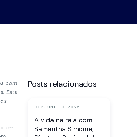
ro de
nstração
Posts relacionados
tas com
s. Esta
nos
CONJUNTO 9, 2025
A vida na raia com
ro em
Samantha Simione,
 em