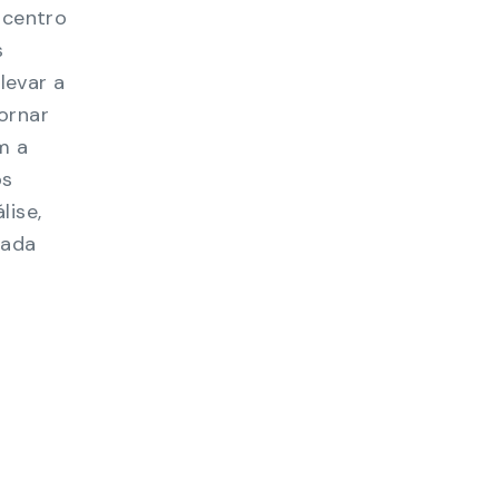
 centro
s
levar a
ornar
m a
os
lise,
Cada