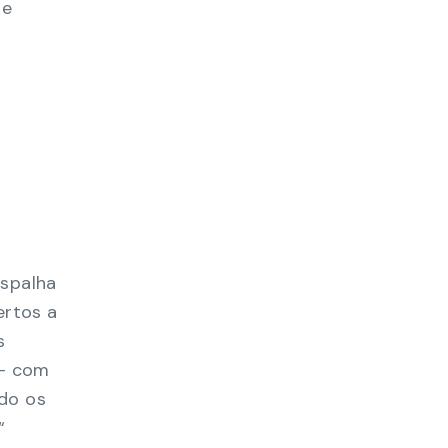
 e
espalha
ertos a
s
 — com
ndo os
“