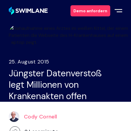
Demo anfordern
Warum Swimlane
Lösungen
25. August 2015
Produkte
Jüngster Datenverstoß
legt Millionen von
Dienstleistungen
Krankenakten offen
Ressourcen
Cody Cornell
Über