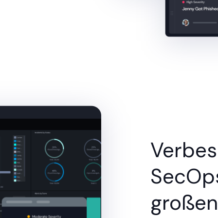
Verbes
SecOps
großen