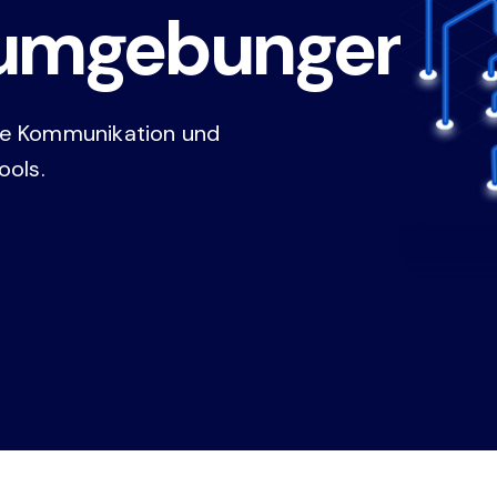
Videos
sumgebungen
mlane
t,
Bereitschaft für Compliance-
Audits
Verwandeln Sie das GRC-Chaos von
die Kommunikation und
manuellen Tabellenkalkulationen in eine
konsolidierte Ansicht der Einhaltung mehrerer
ools.
Rahmenwerke.
Management der
Geschäftskontinuität
Stärken Sie die Widerstandsfähigkeit Ihres
Unternehmens mit der kostengünstigsten
Lösung für Business Continuity.