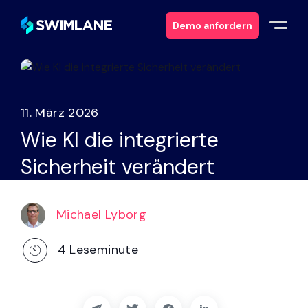
Demo anfordern
Warum Swimlane
11. März 2026
Lösungen
Wie KI die integrierte
Sicherheit verändert
Produkte
Dienstleistungen
Michael Lyborg
Ressourcen
4
Leseminute
Über