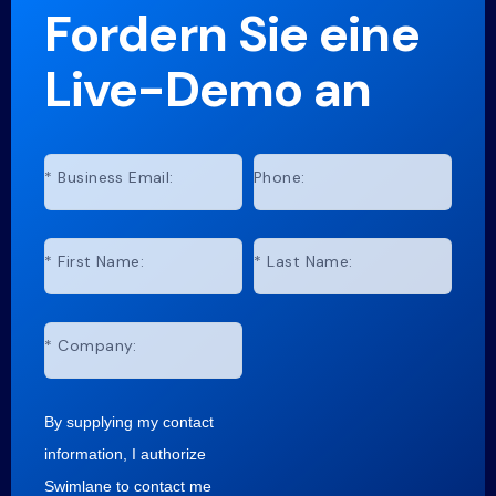
Fordern Sie eine
Live-Demo an
*
Business Email:
Phone:
*
First Name:
*
Last Name:
*
Company:
By supplying my contact
information, I authorize
Swimlane to contact me