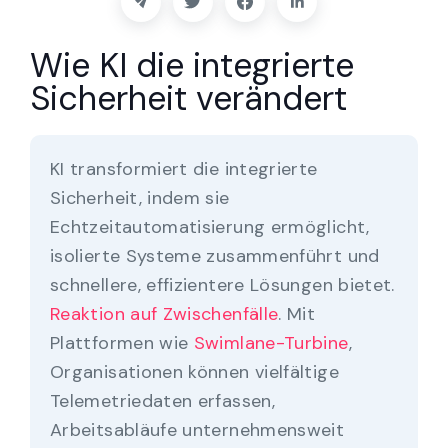
Partner
Wie KI die integrierte
Kontakt
Sicherheit verändert
Blog
KI transformiert die integrierte
Unterstützung
Sicherheit, indem sie
Echtzeitautomatisierung ermöglicht,
Deutsch
isolierte Systeme zusammenführt und
schnellere, effizientere Lösungen bietet.
Reaktion auf Zwischenfälle
. Mit
Demo anfordern
Plattformen wie
Swimlane-Turbine
,
Organisationen können vielfältige
Telemetriedaten erfassen,
Arbeitsabläufe unternehmensweit