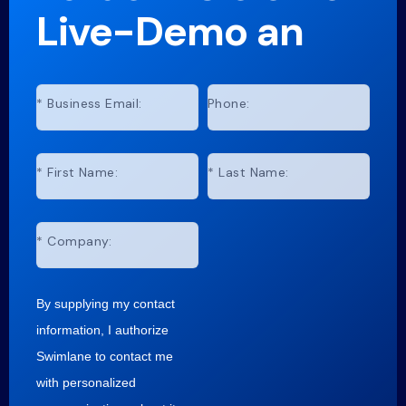
Live-Demo an
*
Business Email:
Phone:
*
First Name:
*
Last Name:
*
Company:
By supplying my contact
information, I authorize
Swimlane to contact me
with personalized