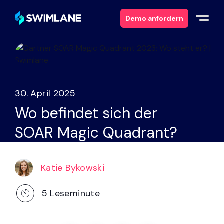
Demo anfordern
Warum Swimlane
Lösungen
30. April 2025
Wo befindet sich der
Produkte
SOAR Magic Quadrant?
Dienstleistungen
Katie Bykowski
Ressourcen
5
Leseminute
Über