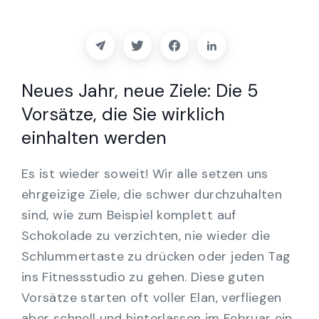
Partner
Kontakt
Neues Jahr, neue Ziele: Die 5
Blog
Vorsätze, die Sie wirklich
Unterstützung
einhalten werden
Es ist wieder soweit! Wir alle setzen uns
Deutsch
ehrgeizige Ziele, die schwer durchzuhalten
sind, wie zum Beispiel komplett auf
Demo anfordern
Schokolade zu verzichten, nie wieder die
Schlummertaste zu drücken oder jeden Tag
ins Fitnessstudio zu gehen. Diese guten
Vorsätze starten oft voller Elan, verfliegen
aber schnell und hinterlassen im Februar ein