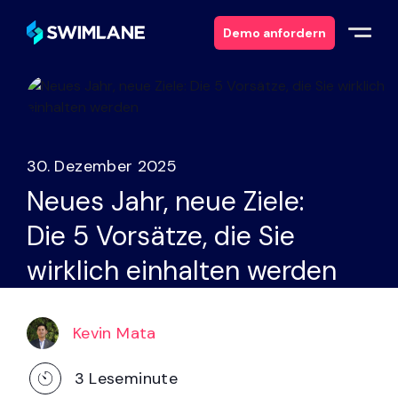
Demo anfordern
Warum Swimlane
Lösungen
30. Dezember 2025
Neues Jahr, neue Ziele:
Produkte
Die 5 Vorsätze, die Sie
Dienstleistungen
wirklich einhalten werden
Ressourcen
Kevin Mata
Über
3
Leseminute