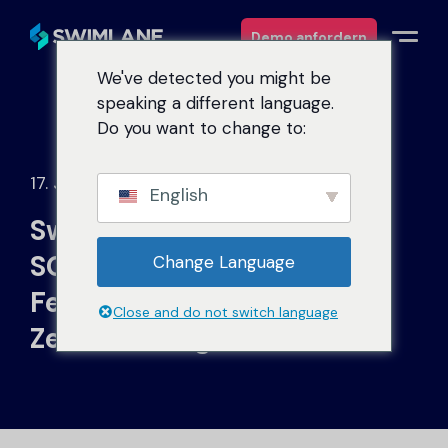
Demo anfordern
We've detected you might be
speaking a different language.
Warum Swimlane
Do you want to change to:
Lösungen
17. Juni 2026
English
Swimlane ist die erste KI-
Produkte
SOC-Plattform, die die
Change Language
Dienstleistungen
FedRAMP-High-
Close and do not switch language
Zertifizierung erhält.
Ressourcen
Über