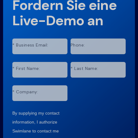
Fordern Sie eine
Live-Demo an
*
Business Email:
Phone:
*
First Name:
*
Last Name:
*
Company:
By supplying my contact
information, I authorize
Swimlane to contact me