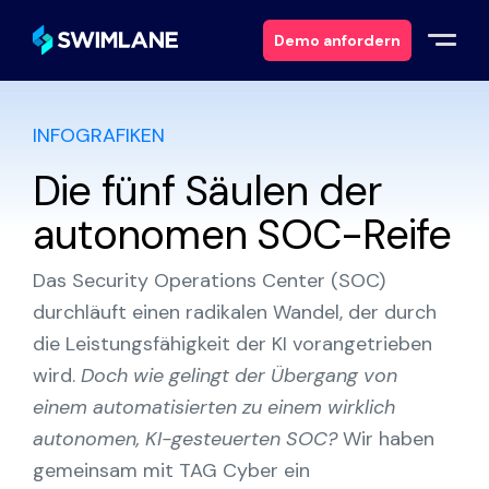
Demo anfordern
INFOGRAFIKEN
Warum Swimlane
Die fünf Säulen der
Lösungen
autonomen SOC-Reife
Produkte
Das Security Operations Center (SOC)
durchläuft einen radikalen Wandel, der durch
Dienstleistungen
die Leistungsfähigkeit der KI vorangetrieben
wird.
Doch wie gelingt der Übergang von
Ressourcen
einem automatisierten zu einem wirklich
autonomen, KI-gesteuerten SOC?
Wir haben
Über
gemeinsam mit TAG Cyber ein