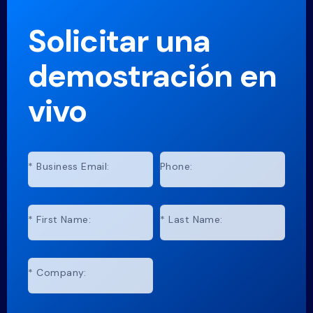
Solicitar una
demostración en
vivo
*
Business Email:
Phone:
*
First Name:
*
Last Name:
*
Company: