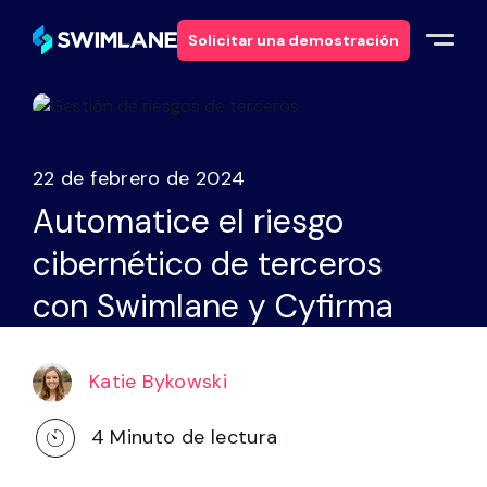
Solicitar una demostración
Por qué Swimlane
22 de febrero de 2024
Soluciones
Automatice el riesgo
cibernético de terceros
Productos
con Swimlane y Cyfirma
Servicios
Recursos
Katie Bykowski
4
Minuto de lectura
Acerca de