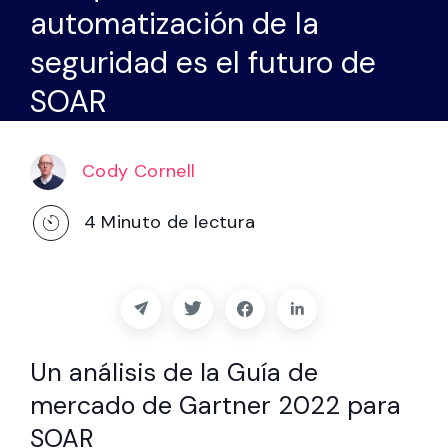
Socios
automatización de la
seguridad es el futuro de
Póngase en contacto con
SOAR
Blog
Cody Cornell
Ayuda
4
Minuto de lectura
Español
Solicitar una demostración
Un análisis de la Guía de
mercado de Gartner 2022 para
SOAR