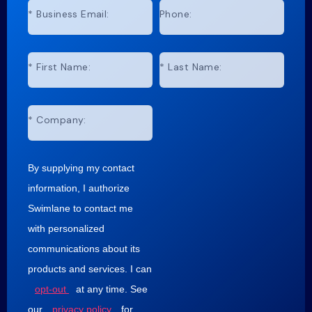
*
Business Email:
Phone:
*
First Name:
*
Last Name:
*
Company:
By supplying my contact
information, I authorize
Swimlane to contact me
with personalized
communications about its
products and services. I can
opt-out
at any time. See
our
privacy policy
for