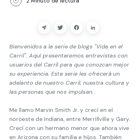
2
Minuto de lectura
Socios
Póngase en contacto con
Blog
Bienvenidos a la serie de blogs "Vida en el
Carril". Aquí presentaremos entrevistas con
Ayuda
usuarios del Carril para que conozcan mejor
su experiencia. Esta serie les ofrecerá un
Español
adelanto de nuestro Carril, nuestra cultura y
las personas que nos impulsan.
.
Solicitar una demostración
Me llamo Marvin Smith Jr. y crecí en el
noroeste de Indiana, entre Merrillville y Gary.
Crecí con un hermano menor que ahora vive
en Arizona con su familia e hijos. También