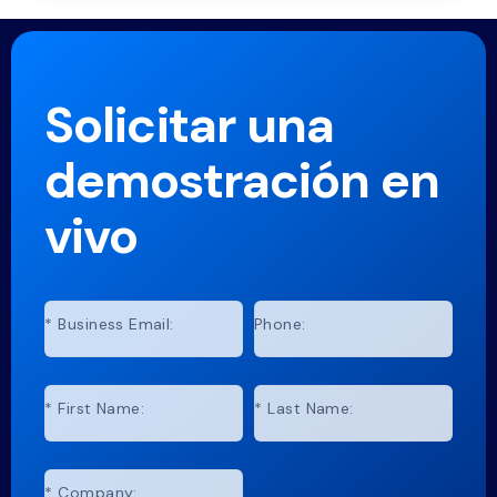
Solicitar una
demostración en
vivo
*
Business Email:
Phone:
*
First Name:
*
Last Name:
*
Company: